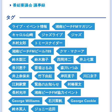
番組審議会 議事録
タグ
ライブ・イベント情報
湘南ビーチFMマガジン
キャロル山崎
ジャズライブ
ジャズ
木村太郎
トミースナイダー
湘南ビーチFMビール789
クマ・マクーア
鈴木梨江
鈴木雅子
西岡洋二
井上七重
香川恵子
晋道はるみ
森川いつみ
井上奈保未
竹下由起
岸田直子
川口京子
江刺家愛
緊急のお知らせ
村椿菜文
長村光洋
湘南ビーチFM協力イベント
George Williams
石川茱帆
George Cockle
鈴木英人
ジョニー志田