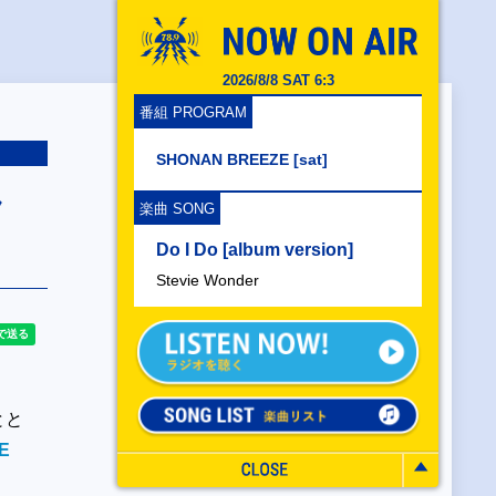
2026/8/8 SAT 6:3
番組 PROGRAM
SHONAN BREEZE [sat]
ラ
楽曲 SONG
Do I Do [album version]
Stevie Wonder
とと
E