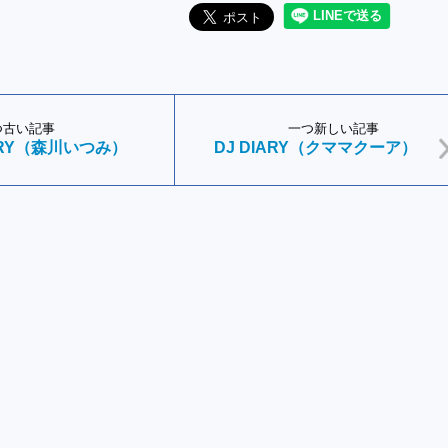
つ古い記事
一つ新しい記事
IARY（森川いつみ）
DJ DIARY（クママクーア）