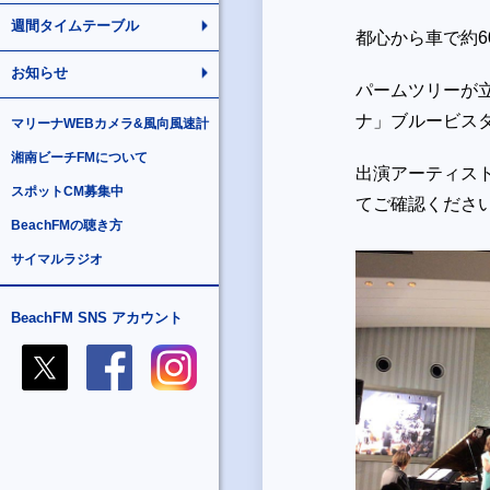
週間タイムテーブル
都心から車で約
お知らせ
パームツリーが
ナ」ブルービス
マリーナWEBカメラ&風向風速計
湘南ビーチFMについて
出演アーティス
スポットCM募集中
てご確認ください
BeachFMの聴き方
サイマルラジオ
BeachFM SNS アカウント