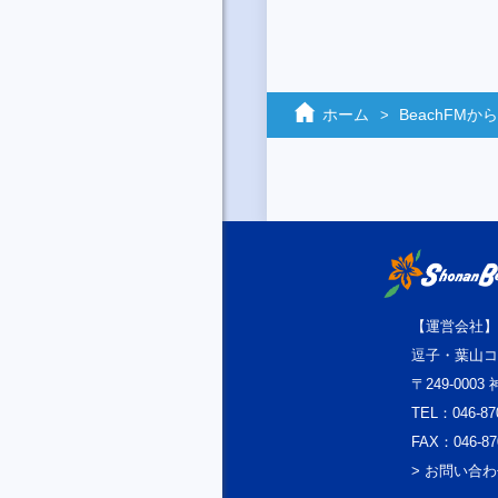
ホーム
BeachFM
【運営会社】
逗子・葉山コ
〒249-000
TEL：046-87
FAX：046-87
> お問い合