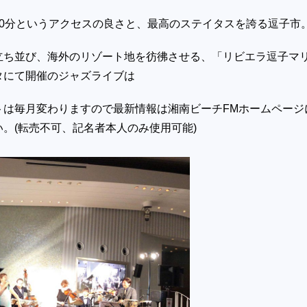
60分というアクセスの良さと、最高のステイタスを誇る逗子市
立ち並び、海外のリゾート地を彷彿させる、「リビエラ逗子マ
タにて開催のジャズライブは
トは毎月変わりますので
最新情報は湘南ビーチFMホームページ
。(転売不可、記名者本人のみ使用可能)