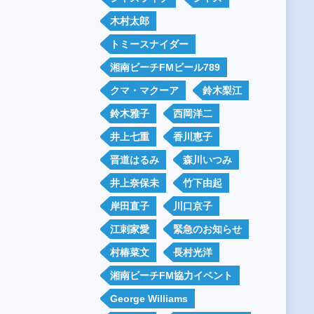
木村太郎
トミースナイダー
湘南ビーチFMビール789
クマ・マクーア
鈴木梨江
鈴木雅子
西岡洋二
井上七重
香川恵子
晋道はるみ
森川いつみ
井上奈保未
竹下由起
岸田直子
川口京子
江刺家愛
緊急のお知らせ
村椿菜文
長村光洋
湘南ビーチFM協力イベント
George Williams