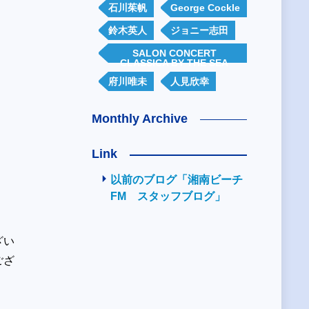
石川茱帆
George Cockle
鈴木英人
ジョニー志田
SALON CONCERT
CLASSICA BY THE SEA
府川唯未
人見欣幸
Monthly Archive
Link
以前のブログ「湘南ビーチ
FM スタッフブログ」
ざい
ござ