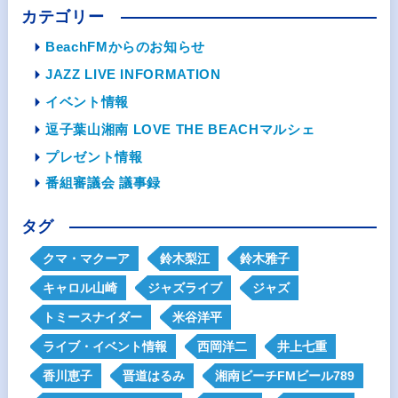
カテゴリー
BeachFMからのお知らせ
JAZZ LIVE INFORMATION
イベント情報
逗子葉山湘南 LOVE THE BEACHマルシェ
プレゼント情報
番組審議会 議事録
タグ
クマ・マクーア
鈴木梨江
鈴木雅子
キャロル山崎
ジャズライブ
ジャズ
トミースナイダー
米谷洋平
ライブ・イベント情報
西岡洋二
井上七重
香川恵子
晋道はるみ
湘南ビーチFMビール789