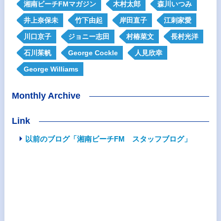
湘南ビーチFMマガジン
木村太郎
森川いつみ
井上奈保未
竹下由起
岸田直子
江刺家愛
川口京子
ジョニー志田
村椿菜文
長村光洋
石川茱帆
George Cockle
人見欣幸
George Williams
Monthly Archive
Link
以前のブログ「湘南ビーチFM スタッフブログ」