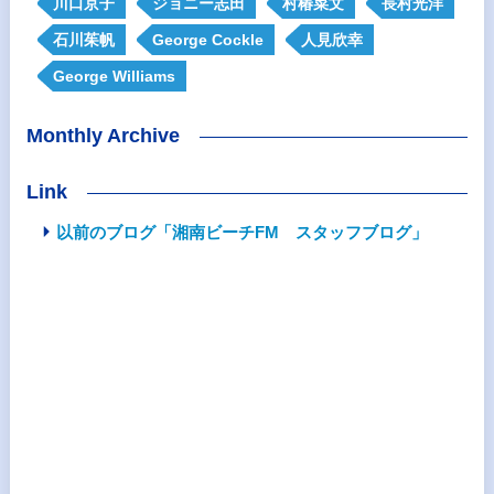
川口京子
ジョニー志田
村椿菜文
長村光洋
石川茱帆
George Cockle
人見欣幸
George Williams
Monthly Archive
Link
以前のブログ「湘南ビーチFM スタッフブログ」