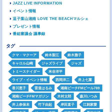
JAZZ LIVE INFORMATION
イベント情報
逗子葉山湘南 LOVE THE BEACHマルシェ
プレゼント情報
番組審議会 議事録
タグ
クマ・マクーア
鈴木梨江
鈴木雅子
キャロル山崎
ジャズライブ
ジャズ
トミースナイダー
米谷洋平
ライブ・イベント情報
西岡洋二
井上七重
香川恵子
晋道はるみ
湘南ビーチFMビール789
湘南ビーチFMマガジン
木村太郎
森川いつみ
井上奈保未
竹下由起
岸田直子
江刺家愛