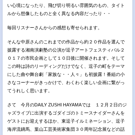
い心境になったり、飛び切り明るい雰囲気のもの、タイト
ルから想像したものと全く異なる内容だったり・・
毎回リスナーさんからの感想も寄せられます。
そんな中原さんのこれまでの作品から約２０作品を選んで
披露する湘南演劇塾の公演が逗子アートフェスティバル２
０１７の市民企画として１０日後に開催されます。そして
この時は詩のリーディングだけでなく、逗子の町をテーマ
にした曲や舞台劇「家族な・・人々」も初披露！番組の小
さなコーナーがきっかけで、わくわく楽しい企画に繋がっ
てうれしく思います。
さて 今月の
DAILY ZUSHI HAYAMA
では １２月２日のジ
ャズライブに出演するゴダイゴのトミースナイダーさんを
ゲストにお迎えするほか、東逗子イルミネーション、逗子
海岸流鏑馬、葉山工芸美術家集団３０周年記念展などの話