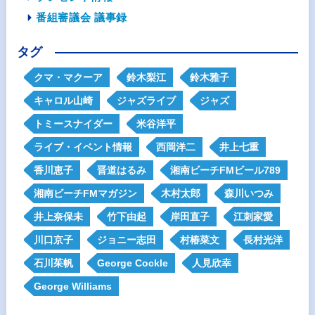
番組審議会 議事録
タグ
クマ・マクーア
鈴木梨江
鈴木雅子
キャロル山崎
ジャズライブ
ジャズ
トミースナイダー
米谷洋平
ライブ・イベント情報
西岡洋二
井上七重
香川恵子
晋道はるみ
湘南ビーチFMビール789
湘南ビーチFMマガジン
木村太郎
森川いつみ
井上奈保未
竹下由起
岸田直子
江刺家愛
川口京子
ジョニー志田
村椿菜文
長村光洋
石川茱帆
George Cockle
人見欣幸
George Williams