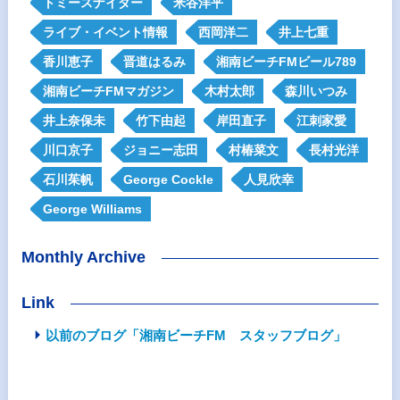
トミースナイダー
米谷洋平
ライブ・イベント情報
西岡洋二
井上七重
香川恵子
晋道はるみ
湘南ビーチFMビール789
湘南ビーチFMマガジン
木村太郎
森川いつみ
井上奈保未
竹下由起
岸田直子
江刺家愛
川口京子
ジョニー志田
村椿菜文
長村光洋
石川茱帆
George Cockle
人見欣幸
George Williams
Monthly Archive
Link
以前のブログ「湘南ビーチFM スタッフブログ」