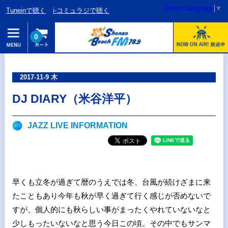
Select Language
▼
Tuneinで聴く
i-コミュラジで聴く
0
2017-11-9 木
DJ DIARY（米谷洋平）
JAZZ LIVE INFORMATION
早くも立冬が過ぎて暦のうえでは冬、台風が続けざまに来
たこともあり今年も秋が早く過ぎて行く感じが否めないで
すが、個人的にも秋らしい事がまったくやれていないなと
少しもったいないなと思う今日この頃。その中でもサンマ