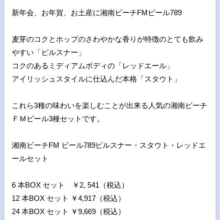
新年会、お年賀、お土産に湘南ビーチ
FM
ビール
789
麦芽のコクとホップのさわやかな香りが特徴のとても飲み
やすい「ピルスナー」
コクのあるミディアムボディの「レッドエール」
アイリッシュスタイルに仕込んだ本格「スタウト」
これら
3
種の味わいを楽しむことが出来る人気の湘南ビーチ
ＦＭビール
3
種セットです。
湘南ビーチ
FM
ビール
789
ピルスナー・スタウト・レッドエ
ールセット
6 本
BOX
セット ￥
2, 541
（税込）
12 本
BOX
セット ￥
4,917
（税込）
24 本
BOX
セット ￥
9,669
（税込）