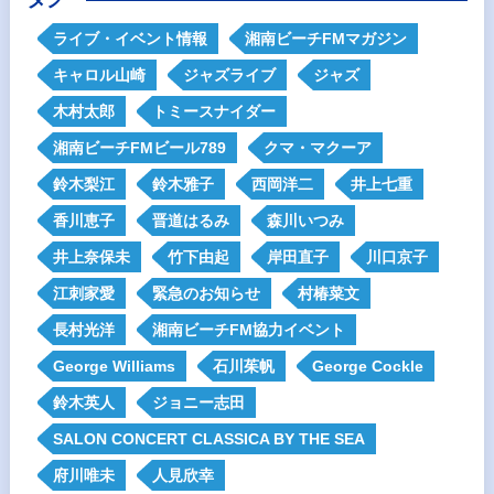
ライブ・イベント情報
湘南ビーチFMマガジン
キャロル山崎
ジャズライブ
ジャズ
木村太郎
トミースナイダー
湘南ビーチFMビール789
クマ・マクーア
鈴木梨江
鈴木雅子
西岡洋二
井上七重
香川恵子
晋道はるみ
森川いつみ
井上奈保未
竹下由起
岸田直子
川口京子
江刺家愛
緊急のお知らせ
村椿菜文
長村光洋
湘南ビーチFM協力イベント
George Williams
石川茱帆
George Cockle
鈴木英人
ジョニー志田
SALON CONCERT CLASSICA BY THE SEA
府川唯未
人見欣幸