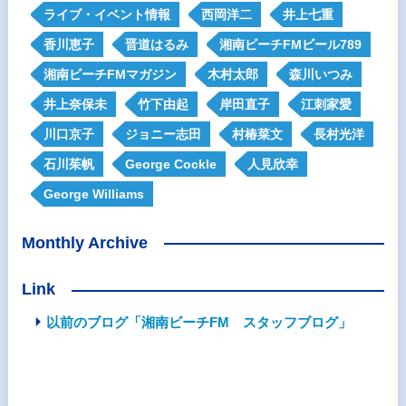
ライブ・イベント情報
西岡洋二
井上七重
香川恵子
晋道はるみ
湘南ビーチFMビール789
湘南ビーチFMマガジン
木村太郎
森川いつみ
井上奈保未
竹下由起
岸田直子
江刺家愛
川口京子
ジョニー志田
村椿菜文
長村光洋
石川茱帆
George Cockle
人見欣幸
George Williams
Monthly Archive
Link
以前のブログ「湘南ビーチFM スタッフブログ」