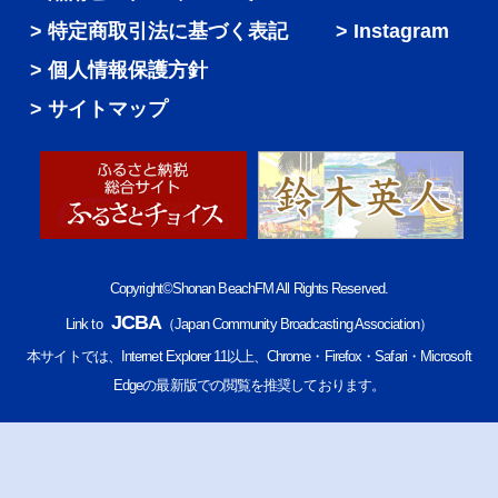
特定商取引法に基づく表記
Instagram
個人情報保護方針
サイトマップ
Copyright©Shonan BeachFM All Rights Reserved.
JCBA
Link to
（Japan Community Broadcasting Association）
本サイトでは、Internet Explorer 11以上、Chrome・Firefox・Safari・Microsoft
Edgeの最新版での閲覧を推奨しております。