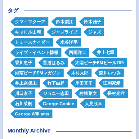
タグ
クマ・マクーア
鈴木梨江
鈴木雅子
キャロル山崎
ジャズライブ
ジャズ
トミースナイダー
米谷洋平
ライブ・イベント情報
西岡洋二
井上七重
香川恵子
晋道はるみ
湘南ビーチFMビール789
湘南ビーチFMマガジン
木村太郎
森川いつみ
井上奈保未
竹下由起
岸田直子
江刺家愛
川口京子
ジョニー志田
村椿菜文
長村光洋
石川茱帆
George Cockle
人見欣幸
George Williams
Monthly Archive