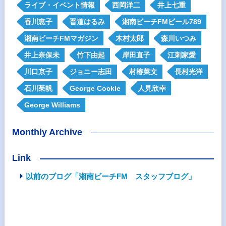
ライブ・イベント情報
西岡洋二
井上七重
香川恵子
晋道はるみ
湘南ビーチFMビール789
湘南ビーチFMマガジン
木村太郎
森川いつみ
井上奈保未
竹下由起
岸田直子
江刺家愛
川口京子
ジョニー志田
村椿菜文
長村光洋
石川茱帆
George Cockle
人見欣幸
George Williams
Monthly Archive
Link
以前のブログ「湘南ビーチFM スタッフブログ」