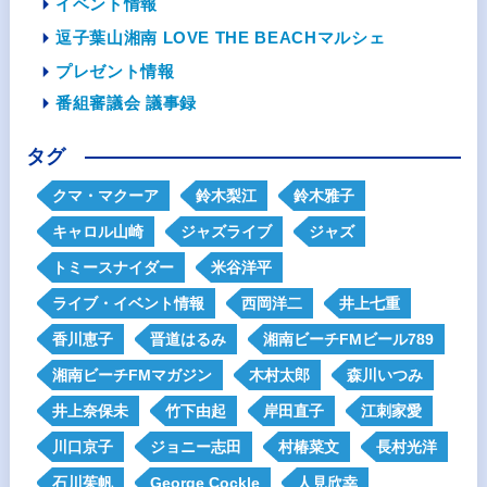
イベント情報
逗子葉山湘南 LOVE THE BEACHマルシェ
プレゼント情報
番組審議会 議事録
タグ
クマ・マクーア
鈴木梨江
鈴木雅子
キャロル山崎
ジャズライブ
ジャズ
トミースナイダー
米谷洋平
ライブ・イベント情報
西岡洋二
井上七重
香川恵子
晋道はるみ
湘南ビーチFMビール789
湘南ビーチFMマガジン
木村太郎
森川いつみ
井上奈保未
竹下由起
岸田直子
江刺家愛
川口京子
ジョニー志田
村椿菜文
長村光洋
石川茱帆
George Cockle
人見欣幸