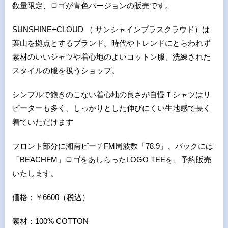
数量限定、ロゴが青色バージョンの販売です。
SUNSHINE+CLOUD
（ サンシャインプラスクラウド）は
葉山を拠点とするブランド。時代やトレンドにとらわれず
素材のいいシャツや着心地のよいコットン服、洗練された
スタイルの服を扱うショップ。
シンプルで飽きのこない着心地の良さが自慢Ｔシャツはリ
ピーターも多く、しっかりとした伸びにくい生地感で長く
着ていただけます
フロント部分に湘南ビーチ
FM
周波数「
78.9
」、バックには
「
BEACHFM
」ロゴをあしらった
LOGO TEE
を、予約販売
いたします。
価格：￥
6600
（税込）
素材：
100% COTTON