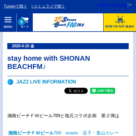
Select Language
▼
Tuneinで聴く
i-コミュラジで聴く
0
2020-4-10 金
stay home with SHONAN
BEACHFM♪
JAZZ LIVE INFORMATION
湘南ビーチＦＭビール
789と地元
コラボ企画 第２弾は
湘南ビーチＦＭビール
789 meets 逗子・葉山カレー