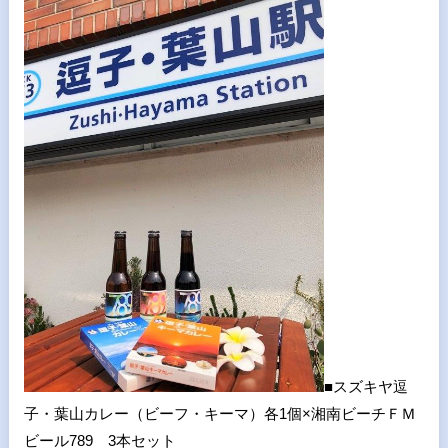
■スズキヤ逗
子・葉山カレー（ビーフ・キーマ）各
1
個×湘南ビーチＦＭ
ビール
789
3
本セット