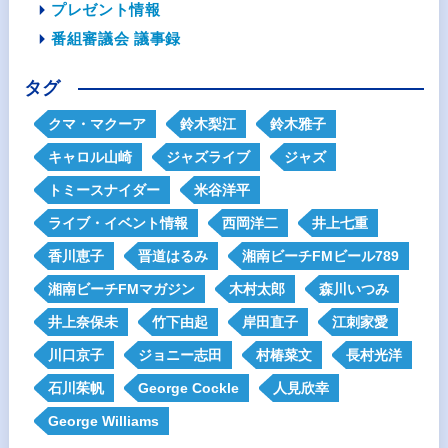
プレゼント情報
番組審議会 議事録
タグ
クマ・マクーア
鈴木梨江
鈴木雅子
キャロル山崎
ジャズライブ
ジャズ
トミースナイダー
米谷洋平
ライブ・イベント情報
西岡洋二
井上七重
香川恵子
晋道はるみ
湘南ビーチFMビール789
湘南ビーチFMマガジン
木村太郎
森川いつみ
井上奈保未
竹下由起
岸田直子
江刺家愛
川口京子
ジョニー志田
村椿菜文
長村光洋
石川茱帆
George Cockle
人見欣幸
George Williams