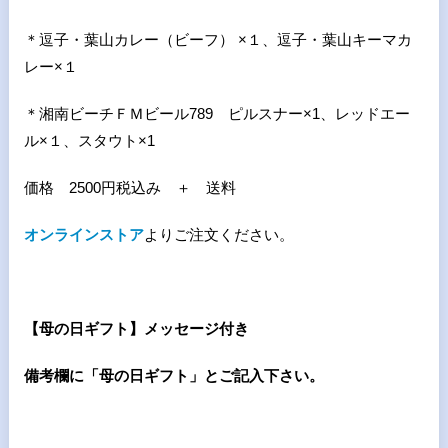
＊逗子・葉山カレー（ビーフ） ×１、逗子・葉山キーマカ
レー×１
＊湘南ビーチＦＭビール
789
ピルスナー×
1
、レッドエー
ル×１、スタウト×
1
価格
2500
円税込み ＋ 送料
オンラインストア
よりご注文ください。
【母の日ギフト】メッセージ付き
備考欄に「母の日ギフト」とご記入下さい。