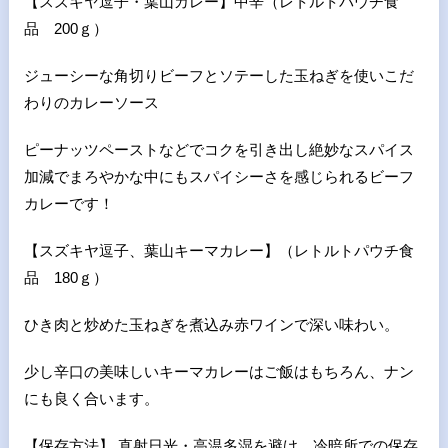
【スズキヤ逗子・葉山カレー】中辛（レトルトパウチ食
品
200
ｇ）
ジューシーな角切りビーフとソテーした玉ねぎを使いこだ
わりのカレーソース
ピーナッツペーストなどでコクを引き出し絶妙なスパイス
加減でまろやかな中にもスパイシーさを感じられるビーフ
カレーです！
【スズキヤ逗子、葉山キーマカレー】（レトルトパウチ食
品
180
ｇ）
ひき肉と炒めた玉ねぎを煮込み赤ワインで深い味わい。
少し辛口の美味しいキーマカレーはご飯はもちろん、ナン
にも良く合います。
【保存方法】 直射日光・高温多湿を避け、冷暗所での保存