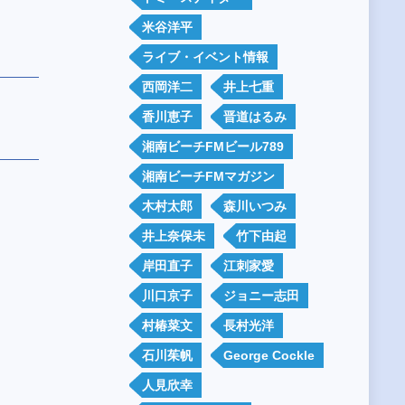
米谷洋平
ライブ・イベント情報
西岡洋二
井上七重
香川恵子
晋道はるみ
湘南ビーチFMビール789
湘南ビーチFMマガジン
木村太郎
森川いつみ
井上奈保未
竹下由起
岸田直子
江刺家愛
川口京子
ジョニー志田
村椿菜文
長村光洋
石川茱帆
George Cockle
人見欣幸