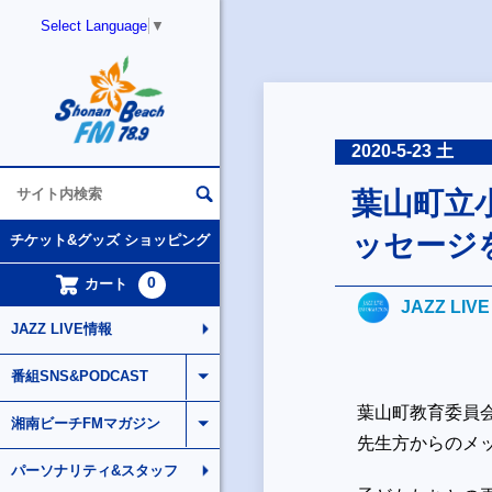
Select Language
▼
2020-5-23 土
葉山町立
ッセージ
チケット&グッズ ショッピング
0
カート
JAZZ LIV
JAZZ LIVE情報
番組SNS&PODCAST
葉山町教育委員
湘南ビーチFMマガジン
先生方からのメ
パーソナリティ&スタッフ