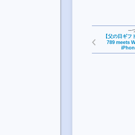
一
【父の日ギフ
789 meets
iPhon