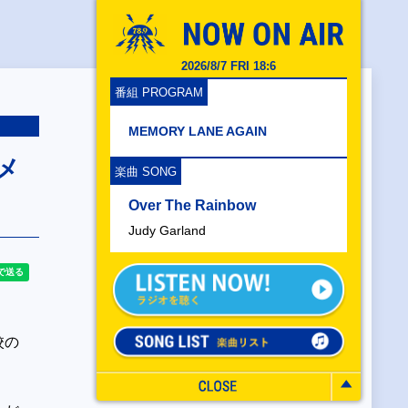
2026/8/7 FRI 18:6
番組 PROGRAM
MEMORY LANE AGAIN
メ
楽曲 SONG
Over The Rainbow
Judy Garland
校の