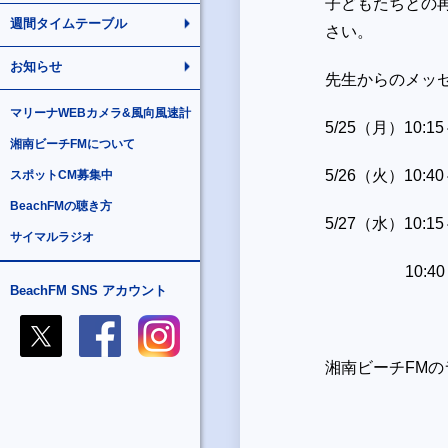
子どもたちとの
週間タイムテーブル
さい。
お知らせ
先生からのメッ
マリーナWEBカメラ&風向風速計
5/25
（月）
10:1
湘南ビーチFMについて
5/26
（火）10:
スポットCM募集中
BeachFMの聴き方
5/27
（水）10:1
サイマルラジオ
10:40～
BeachFM SNS アカウント
湘南ビーチFM