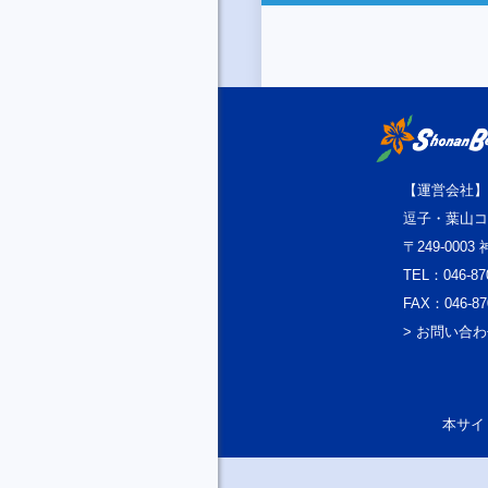
【運営会社】
逗子・葉山コ
〒249-000
TEL：046-87
FAX：046-87
> お問い合
本サイト