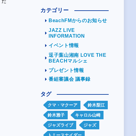
くだ
カテゴリー
BeachFMからのお知らせ
JAZZ LIVE
INFORMATION
イベント情報
逗子葉山湘南 LOVE THE
BEACHマルシェ
プレゼント情報
番組審議会 議事録
タグ
クマ・マクーア
鈴木梨江
鈴木雅子
キャロル山崎
ジャズライブ
ジャズ
トミースナイダー