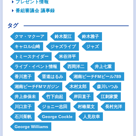
プレゼント情報
番組審議会 議事録
タグ
クマ・マクーア
鈴木梨江
鈴木雅子
キャロル山崎
ジャズライブ
ジャズ
トミースナイダー
米谷洋平
ライブ・イベント情報
西岡洋二
井上七重
香川恵子
晋道はるみ
湘南ビーチFMビール789
湘南ビーチFMマガジン
木村太郎
森川いつみ
井上奈保未
竹下由起
岸田直子
江刺家愛
川口京子
ジョニー志田
村椿菜文
長村光洋
石川茱帆
George Cockle
人見欣幸
George Williams