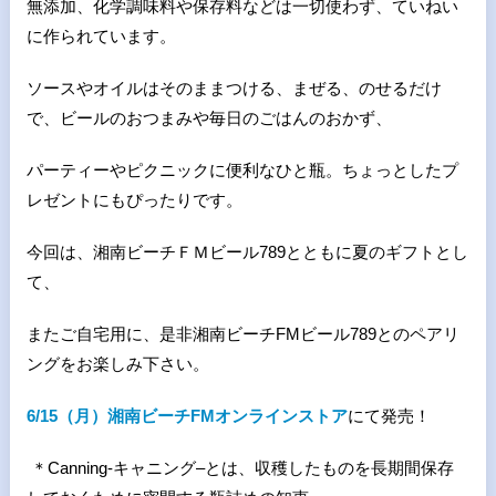
無添加、化学調味料や保存料などは一切使わず、ていねい
に作られています。
ソースやオイルはそのままつける、まぜる、のせるだけ
で、ビールのおつまみや毎日のごはんのおかず、
パーティーやピクニックに便利なひと瓶。ちょっとしたプ
レゼントにもぴったりです。
今回は、湘南ビーチＦＭビール
789
とともに夏のギフトとし
て、
またご自宅用に、是非湘南ビーチ
FM
ビール
789
とのペアリ
ングをお楽しみ下さい。
6/15（月）湘南ビーチFMオンラインストア
にて発売！
＊
Canning-
キャニング
–
とは、収穫したものを長期間保存