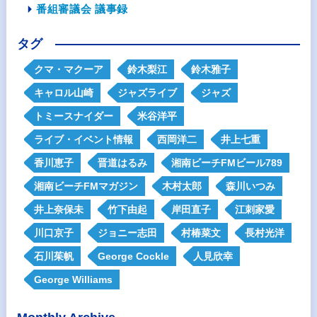
番組審議会 議事録
タグ
クマ・マクーア
鈴木梨江
鈴木雅子
キャロル山崎
ジャズライブ
ジャズ
トミースナイダー
米谷洋平
ライブ・イベント情報
西岡洋二
井上七重
香川恵子
晋道はるみ
湘南ビーチFMビール789
湘南ビーチFMマガジン
木村太郎
森川いつみ
井上奈保未
竹下由起
岸田直子
江刺家愛
川口京子
ジョニー志田
村椿菜文
長村光洋
石川茱帆
George Cockle
人見欣幸
George Williams