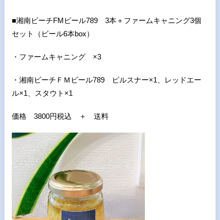
■湘南ビーチ
FM
ビール
789
3
本＋ファームキャニング
3
個
セット（ビール
6
本
box
）
・ファームキャニング ×
3
・湘南ビーチＦＭビール
789
ピルスナー×
1
、レッドエー
ル×
1
、スタウト×
1
価格
3800
円税込 ＋ 送料