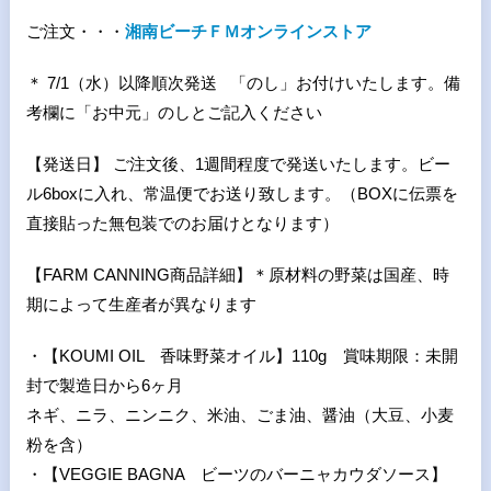
ご注文・・・
湘南ビーチＦＭオンラインストア
＊
7/1（水）以降順次発送
「のし」お付けいたします。備
考欄に「お中元」のしとご記入ください
【発送日】 ご注文後、
1
週間程度で発送いたします。ビー
ル
6box
に入れ、常温便でお送り致します。（
BOX
に伝票を
直接貼った無包装でのお届けとなります）
【FARM CANNING商品詳細】＊原材料の野菜は国産、時
期によって生産者が異なります
・【
KOUMI OIL
香味野菜オイル】
110g
賞味期限：未開
封で製造日から
6
ヶ月
ネギ、ニラ、ニンニク、米油、ごま油、醤油（大豆、小麦
粉を含）
・【
VEGGIE BAGNA
ビーツのバーニャカウダソース】