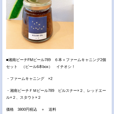
■湘南ビーチ
FM
ビール
789
６本＋ファームキャニング
2
個
セット （ビール
6
本
box
） イチオシ！
・ファームキャニング ×
2
・湘南ビーチＦＭビール
789
ピルスナー×２、レッドエー
ル×２、スタウト×２
価格
3800
円税込 ＋ 送料