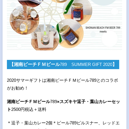
【湘南ビーチＦＭビール
789
SUMMER GIFT 2020
】
2020サマーギフトは湘南ビーチＦＭビール
789
とのコラボ
がお勧め！
湘南ビーチＦＭビール
789
×スズキヤ逗子・葉山カレーセッ
ト
2500円税込＋送料
＊逗子・葉山カレー
2
個＊ビール
789
ピルスナー、レッドエ