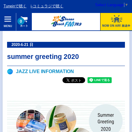
Select Language
▼
Tuneinで聴く
i-コミュラジで聴く
0
2020-6-21 日
summer greeting 2020
JAZZ LIVE INFORMATION