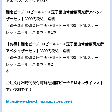
ドエール、スタウト各
2
本
湘南ビーチ
FM
ビール
789
＋逗子葉山常備菜研究所アペタイ
ザーセット
3000円税込＋送料
＊逗子葉山常備菜研究所×
3
個＊ビール
789
ピルスナー、
レッドエール、スタウト各
1
本
【お得】
湘南ビーチ
FM
ビール
789
＋逗子葉山常備菜研究所
アペタイザーセット
3800円税込＋送料
＊逗子葉山常備菜研究所×
3
個＊ビール
789
ピルスナー、
レッドエール、スタウト各
2
ご注文は
24
時間受付可能な湘南ビーチＦＭオンラインスト
アが便利です！
https://www.beachfm.co.jp/store/beer/