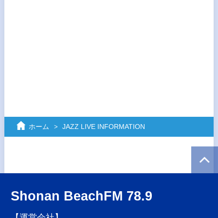
ホーム
JAZZ LIVE INFORMATION
Shonan BeachFM 78.9
【運営会社】