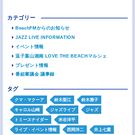
カテゴリー
BeachFMからのお知らせ
JAZZ LIVE INFORMATION
イベント情報
逗子葉山湘南 LOVE THE BEACHマルシェ
プレゼント情報
番組審議会 議事録
タグ
クマ・マクーア
鈴木梨江
鈴木雅子
キャロル山崎
ジャズライブ
ジャズ
トミースナイダー
米谷洋平
ライブ・イベント情報
西岡洋二
井上七重