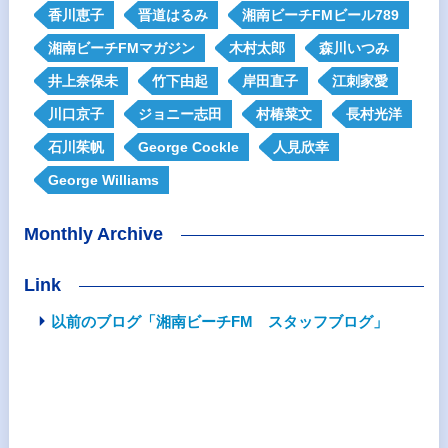
香川恵子
晋道はるみ
湘南ビーチFMビール789
湘南ビーチFMマガジン
木村太郎
森川いつみ
井上奈保未
竹下由起
岸田直子
江刺家愛
川口京子
ジョニー志田
村椿菜文
長村光洋
石川茱帆
George Cockle
人見欣幸
George Williams
Monthly Archive
Link
以前のブログ「湘南ビーチFM スタッフブログ」