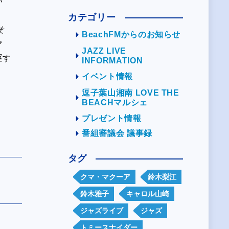
い
カテゴリー
そ
BeachFMからのお知らせ
マ
JAZZ LIVE
逐す
INFORMATION
イベント情報
逗子葉山湘南 LOVE THE
BEACHマルシェ
プレゼント情報
番組審議会 議事録
タグ
クマ・マクーア
鈴木梨江
鈴木雅子
キャロル山崎
ジャズライブ
ジャズ
トミースナイダー