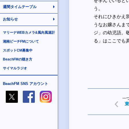
を学んでいると
週間タイムテーブル
う。
それにひきかえ
お知らせ
うなお嬢さんま
ジ」の幼児語。
マリーナWEBカメラ&風向風速計
る」はここでも
湘南ビーチFMについて
スポットCM募集中
BeachFMの聴き方
サイマルラジオ
BeachFM SNS アカウント
一