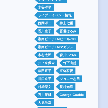
米谷洋平
ライブ・イベント情報
西岡洋二
井上七重
香川恵子
晋道はるみ
湘南ビーチFMビール789
湘南ビーチFMマガジン
木村太郎
森川いつみ
井上奈保未
竹下由起
岸田直子
江刺家愛
川口京子
ジョニー志田
村椿菜文
長村光洋
石川茱帆
George Cockle
人見欣幸