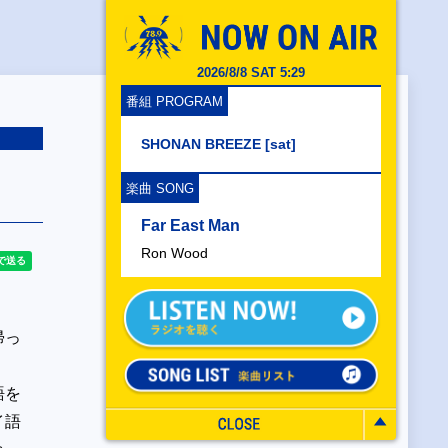
2026/8/8 SAT 5:29
番組 PROGRAM
SHONAN BREEZE [sat]
楽曲 SONG
Far East Man
Ron Wood
帰っ
語を
イ語