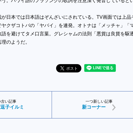
いう。ハワイ語のフラソングの歌詞を注意深く発音していると
我が日本では日本語はぞんざいにされている。TV画面では上品
でヤクザコトバの「ヤバイ」を連発。オトナは「メッチャ」「
敬語を避けてタメ口言葉。グレシャムの法則「悪貨は良貨を駆
真理のようだ。
つ古い記事
一つ新しい記事
東逗子イルミ
新コーナー