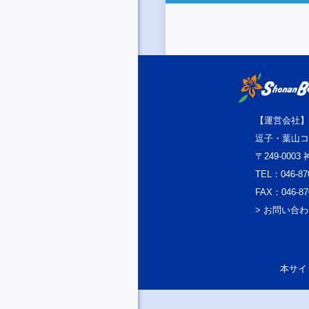
【運営会社】
逗子・葉山コ
〒249-000
TEL：046-87
FAX：046-87
> お問い合
本サイト