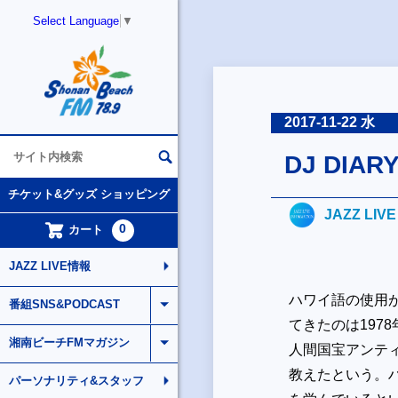
Select Language
▼
2017-11-22 水
DJ DI
チケット&グッズ ショッピング
JAZZ LIV
0
カート
JAZZ LIVE情報
ハワイ語の使用
番組SNS&PODCAST
てきたのは197
湘南ビーチFMマガジン
人間国宝アンテ
教えたという。
パーソナリティ&スタッフ