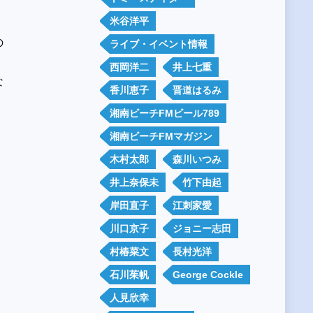
米谷洋平
の
ライブ・イベント情報
西岡洋二
井上七重
な
香川恵子
晋道はるみ
湘南ビーチFMビール789
湘南ビーチFMマガジン
木村太郎
森川いつみ
井上奈保未
竹下由起
岸田直子
江刺家愛
川口京子
ジョニー志田
村椿菜文
長村光洋
石川茱帆
George Cockle
人見欣幸