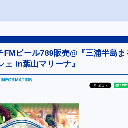
チFMビール789販売@『三浦半島ま
ェ in葉山マリーナ』
E INFORMATION