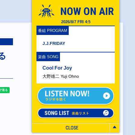
2026/8/7 FRI 4:5
番組 PROGRAM
J.J.FRIDAY
る
楽曲 SONG
Cool For Joy
大野雄二 Yuji Ohno