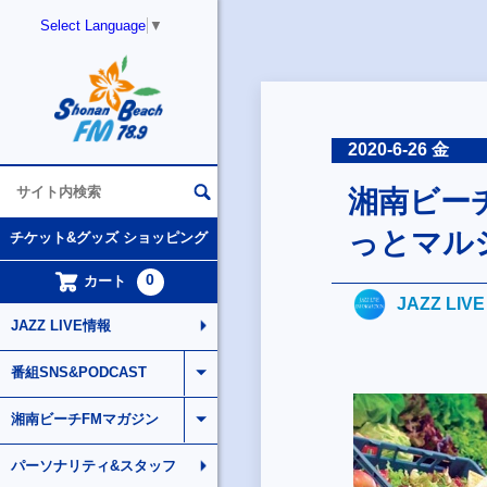
Select Language
▼
2020-6-26 金
湘南ビー
っとマルシ
チケット&グッズ ショッピング
0
カート
JAZZ LIV
JAZZ LIVE情報
番組SNS&PODCAST
湘南ビーチFMマガジン
パーソナリティ&スタッフ