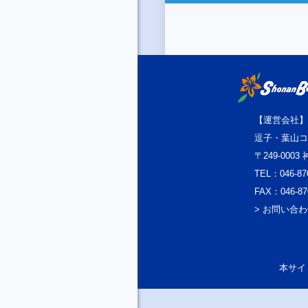
【運営会社】
逗子・葉山コ
〒249-000
TEL：046-87
FAX：046-87
> お問い合
本サイト