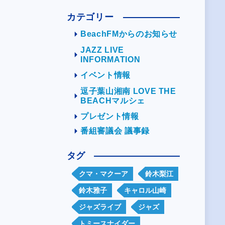
カテゴリー
BeachFMからのお知らせ
JAZZ LIVE
INFORMATION
イベント情報
逗子葉山湘南 LOVE THE
BEACHマルシェ
プレゼント情報
番組審議会 議事録
タグ
クマ・マクーア
鈴木梨江
鈴木雅子
キャロル山崎
ジャズライブ
ジャズ
トミースナイダー