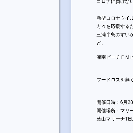
コロナに負けない
新型コロナウイルス
方々を応援する
三浦半島のすいか
ど、
湘南ビーチＦＭビ
フードロスを無
開催日時：6月28日
開催場所：マリーナ
葉山マリーナTEL04