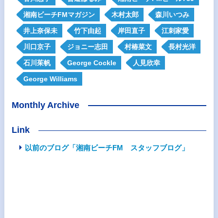
湘南ビーチFMマガジン
木村太郎
森川いつみ
井上奈保未
竹下由起
岸田直子
江刺家愛
川口京子
ジョニー志田
村椿菜文
長村光洋
石川茱帆
George Cockle
人見欣幸
George Williams
Monthly Archive
Link
以前のブログ「湘南ビーチFM スタッフブログ」