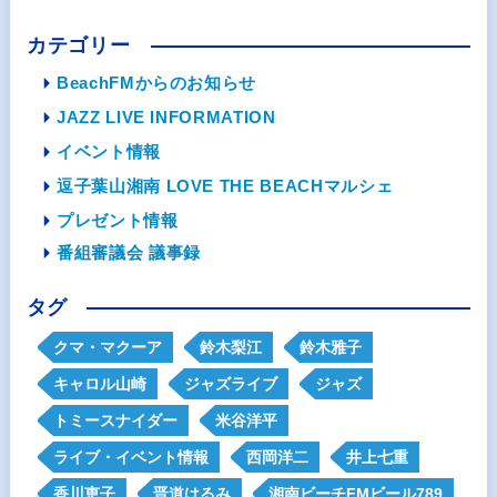
カテゴリー
BeachFMからのお知らせ
JAZZ LIVE INFORMATION
イベント情報
逗子葉山湘南 LOVE THE BEACHマルシェ
プレゼント情報
番組審議会 議事録
タグ
クマ・マクーア
鈴木梨江
鈴木雅子
キャロル山崎
ジャズライブ
ジャズ
トミースナイダー
米谷洋平
ライブ・イベント情報
西岡洋二
井上七重
香川恵子
晋道はるみ
湘南ビーチFMビール789