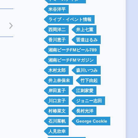
米谷洋平
ライブ・イベント情報
西岡洋二
井上七重
香川恵子
晋道はるみ
湘南ビーチFMビール789
湘南ビーチFMマガジン
木村太郎
森川いつみ
井上奈保未
竹下由起
岸田直子
江刺家愛
川口京子
ジョニー志田
村椿菜文
長村光洋
石川茱帆
George Cockle
人見欣幸