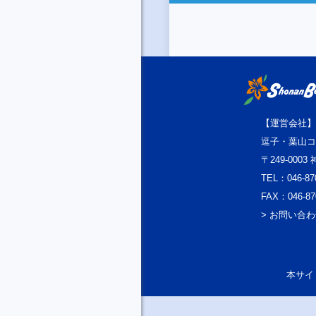
【運営会社】
逗子・葉山コ
〒249-000
TEL：046-87
FAX：046-87
> お問い合
本サイト