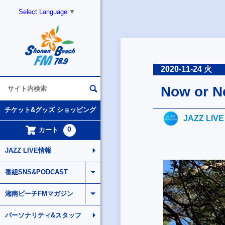
Select Language
▼
2020-11-24 火
Now or N
チケット&グッズ ショッピング
JAZZ LIV
0
カート
JAZZ LIVE情報
番組SNS&PODCAST
湘南ビーチFMマガジン
パーソナリティ&スタッフ