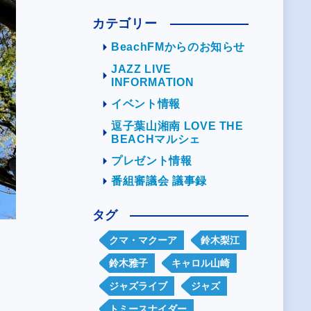
カテゴリー
BeachFMからのお知らせ
JAZZ LIVE
INFORMATION
イベント情報
逗子葉山湘南 LOVE THE
BEACHマルシェ
プレゼント情報
番組審議会 議事録
タグ
クマ・マクーア
鈴木梨江
鈴木雅子
キャロル山崎
ジャズライブ
ジャズ
トミースナイダー