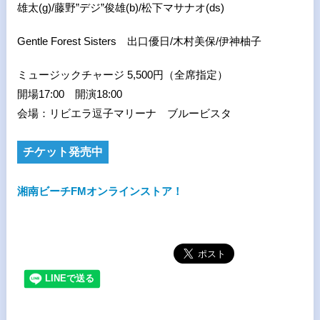
雄太
(g)/
藤野”デジ”俊雄
(b)/
松下マサナオ
(ds)
Gentle Forest Sisters
出口優日
/
木村美保
/
伊神柚子
ミュージックチャージ 5,500円（全席指定）
開場17:00 開演18:00
会場：リビエラ逗子マリーナ ブルービスタ
チケット発売中
湘南ビーチFMオンラインストア！