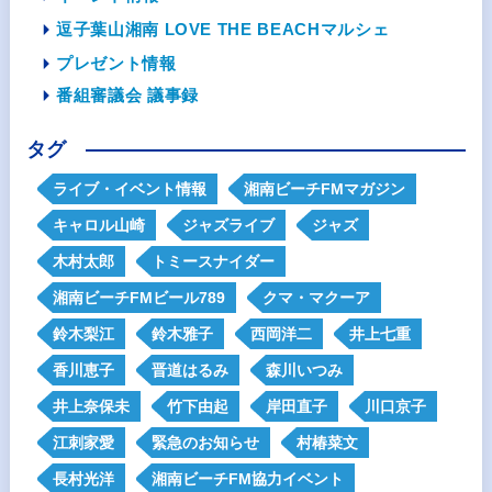
逗子葉山湘南 LOVE THE BEACHマルシェ
プレゼント情報
番組審議会 議事録
タグ
ライブ・イベント情報
湘南ビーチFMマガジン
キャロル山崎
ジャズライブ
ジャズ
木村太郎
トミースナイダー
湘南ビーチFMビール789
クマ・マクーア
鈴木梨江
鈴木雅子
西岡洋二
井上七重
香川恵子
晋道はるみ
森川いつみ
井上奈保未
竹下由起
岸田直子
川口京子
江刺家愛
緊急のお知らせ
村椿菜文
長村光洋
湘南ビーチFM協力イベント