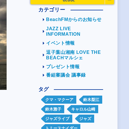
カテゴリー
BeachFMからのお知らせ
JAZZ LIVE
INFORMATION
イベント情報
逗子葉山湘南 LOVE THE
BEACHマルシェ
プレゼント情報
番組審議会 議事録
タグ
クマ・マクーア
鈴木梨江
鈴木雅子
キャロル山崎
ジャズライブ
ジャズ
トミースナイダー