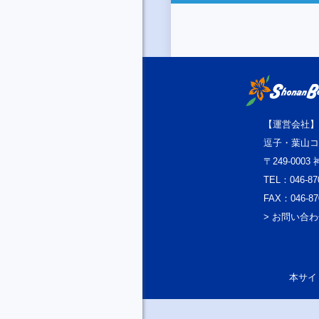
【運営会社】
逗子・葉山コ
〒249-000
TEL：046-87
FAX：046-87
> お問い合
本サイト