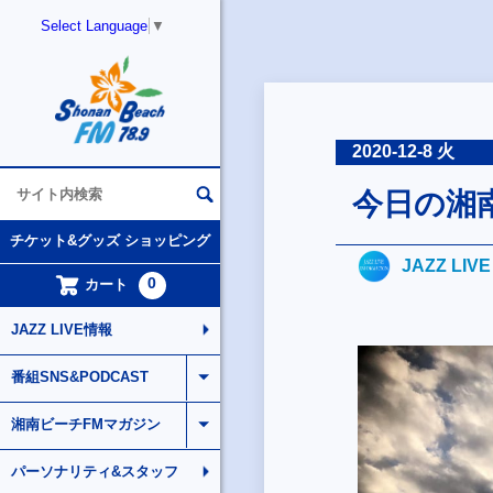
Select Language
▼
2020-12-8 火
今日の湘
チケット&グッズ ショッピング
JAZZ LIV
0
カート
JAZZ LIVE情報
番組SNS&PODCAST
湘南ビーチFMマガジン
パーソナリティ&スタッフ