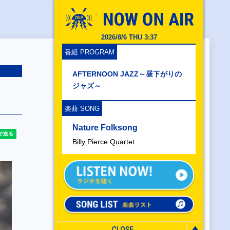
2026/8/6 THU 3:37
番組 PROGRAM
AFTERNOON JAZZ～昼下がりの
ジャズ～
楽曲 SONG
Nature Folksong
Billy Pierce Quartet