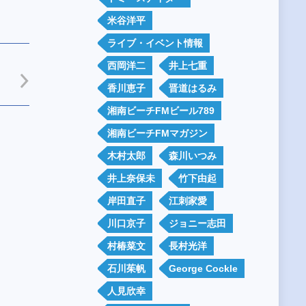
米谷洋平
ライブ・イベント情報
西岡洋二
井上七重
香川恵子
晋道はるみ
湘南ビーチFMビール789
湘南ビーチFMマガジン
木村太郎
森川いつみ
井上奈保未
竹下由起
岸田直子
江刺家愛
川口京子
ジョニー志田
村椿菜文
長村光洋
石川茱帆
George Cockle
人見欣幸