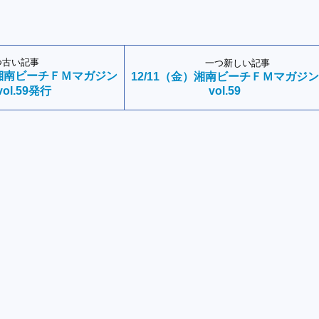
つ古い記事
一つ新しい記事
 湘南ビーチＦＭマガジン
12/11（金）湘南ビーチＦＭマガジン
vol.59発行
vol.59