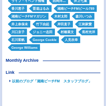
ライブ・イベント情報
西岡洋二
井上七重
香川恵子
晋道はるみ
湘南ビーチFMビール789
湘南ビーチFMマガジン
木村太郎
森川いつみ
井上奈保未
竹下由起
岸田直子
江刺家愛
川口京子
ジョニー志田
村椿菜文
長村光洋
石川茱帆
George Cockle
人見欣幸
George Williams
Monthly Archive
Link
以前のブログ「湘南ビーチFM スタッフブログ」