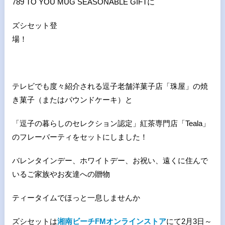
789 TO YOU MUG SEASONABLE GIFTに
ズシセット登
場！
テレビでも度々紹介される逗子老舗洋菓子店「珠屋」の焼
き菓子（またはパウンドケーキ）と
「逗子の暮らしのセレクション認定」紅茶専門店「Teala」
のフレーバーティをセットにしました！
バレンタインデー、ホワイトデー、お祝い、遠くに住んで
いるご家族やお友達への贈物
ティータイムでほっと一息しませんか
ズシセットは
湘南ビーチFMオンラインストア
にて2月3日～