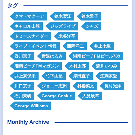
タグ
クマ・マクーア
鈴木梨江
鈴木雅子
キャロル山崎
ジャズライブ
ジャズ
トミースナイダー
米谷洋平
ライブ・イベント情報
西岡洋二
井上七重
香川恵子
晋道はるみ
湘南ビーチFMビール789
湘南ビーチFMマガジン
木村太郎
森川いつみ
井上奈保未
竹下由起
岸田直子
江刺家愛
川口京子
ジョニー志田
村椿菜文
長村光洋
石川茱帆
George Cockle
人見欣幸
George Williams
Monthly Archive