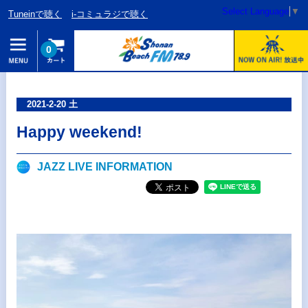
Select Language
▼
Tuneinで聴く
i-コミュラジで聴く
0
2021-2-20 土
Happy weekend!
JAZZ LIVE INFORMATION