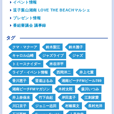
イベント情報
逗子葉山湘南 LOVE THE BEACHマルシェ
プレゼント情報
番組審議会 議事録
タグ
クマ・マクーア
鈴木梨江
鈴木雅子
キャロル山崎
ジャズライブ
ジャズ
トミースナイダー
米谷洋平
ライブ・イベント情報
西岡洋二
井上七重
香川恵子
晋道はるみ
湘南ビーチFMビール789
湘南ビーチFMマガジン
木村太郎
森川いつみ
井上奈保未
竹下由起
岸田直子
江刺家愛
川口京子
ジョニー志田
村椿菜文
長村光洋