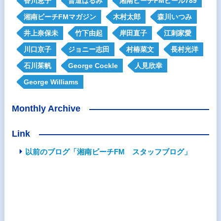
香川恵子
晋道はるみ
湘南ビーチFMビール789
湘南ビーチFMマガジン
木村太郎
森川いつみ
井上奈保未
竹下由起
岸田直子
江刺家愛
川口京子
ジョニー志田
村椿菜文
長村光洋
石川茱帆
George Cockle
人見欣幸
George Williams
Monthly Archive
Link
以前のブログ「湘南ビーチFM スタッフブログ」