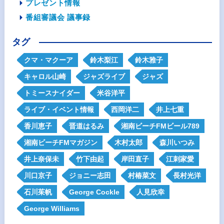
プレゼント情報
番組審議会 議事録
タグ
クマ・マクーア
鈴木梨江
鈴木雅子
キャロル山崎
ジャズライブ
ジャズ
トミースナイダー
米谷洋平
ライブ・イベント情報
西岡洋二
井上七重
香川恵子
晋道はるみ
湘南ビーチFMビール789
湘南ビーチFMマガジン
木村太郎
森川いつみ
井上奈保未
竹下由起
岸田直子
江刺家愛
川口京子
ジョニー志田
村椿菜文
長村光洋
石川茱帆
George Cockle
人見欣幸
George Williams