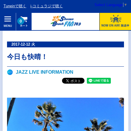
Select Language
▼
Tuneinで聴く
i-コミュラジで聴く
0
2017-12-12 火
今日も快晴！
JAZZ LIVE INFORMATION