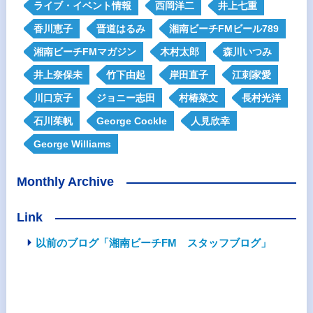
ライブ・イベント情報
西岡洋二
井上七重
香川恵子
晋道はるみ
湘南ビーチFMビール789
湘南ビーチFMマガジン
木村太郎
森川いつみ
井上奈保未
竹下由起
岸田直子
江刺家愛
川口京子
ジョニー志田
村椿菜文
長村光洋
石川茱帆
George Cockle
人見欣幸
George Williams
Monthly Archive
Link
以前のブログ「湘南ビーチFM スタッフブログ」