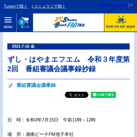
Select Language
▼
Tuneinで聴く
i-コミュラジで聴く
0
2021-7-16 金
ずし・はやまエフエム 令和３年度第
2回 番組審議会議事録抄録
番組審議会議事録
日 時：令和3年7月15日 午前11時～12時
場 所：湘南ビーチFM池子本社