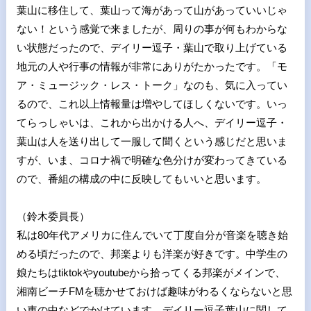
葉山に移住して、葉山って海があって山があっていいじゃ
ない！という感覚で来ましたが、周りの事が何もわからな
い状態だったので、デイリー逗子・葉山で取り上げている
地元の人や行事の情報が非常にありがたかったです。「モ
ア・ミュージック・レス・トーク」なのも、気に入ってい
るので、これ以上情報量は増やしてほしくないです。いっ
てらっしゃいは、これから出かける人へ、デイリー逗子・
葉山は人を送り出して一服して聞くという感じだと思いま
すが、いま、コロナ禍で明確な色分けが変わってきている
ので、番組の構成の中に反映してもいいと思います。
（鈴木委員長）
私は80年代アメリカに住んでいて丁度自分が音楽を聴き始
める頃だったので、邦楽よりも洋楽が好きです。中学生の
娘たちはtiktokやyoutubeから拾ってくる邦楽がメインで、
湘南ビーチFMを聴かせておけば趣味がわるくならないと思
い車の中などでかけています。デイリー逗子葉山に関して