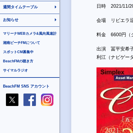
日時 2021/11/2
週間タイムテーブル
お知らせ
会場 リビエラ
マリーナWEBカメラ&風向風速計
料金 6600円
湘南ビーチFMについて
出演 冨平安希
スポットCM募集中
利江（ナビゲー
BeachFMの聴き方
サイマルラジオ
BeachFM SNS アカウント