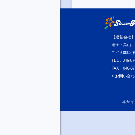
【運営会社】
逗子・葉山コ
〒249-000
TEL：046-87
FAX：046-87
> お問い合
本サイト