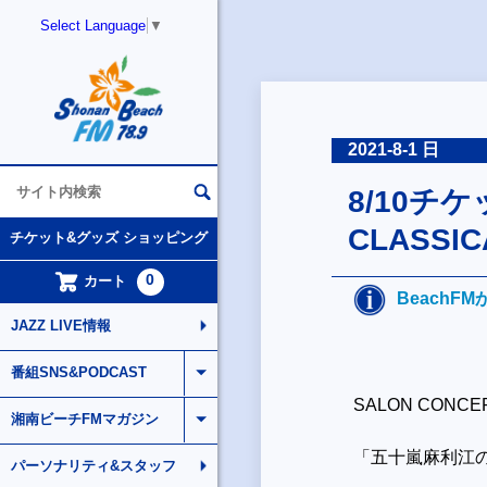
Select Language
▼
2021-8-1 日
8/10チケ
CLASSIC
チケット&グッズ ショッピング
0
カート
BeachF
JAZZ LIVE情報
番組SNS&PODCAST
SALON CONCER
湘南ビーチFMマガジン
「五十嵐麻利江
パーソナリティ&スタッフ