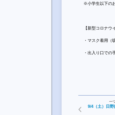
※小学生以下の
【新型コロナウ
・マスク着用（
・出入り口での
一
9/4（土）日