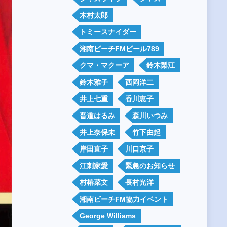
木村太郎
トミースナイダー
湘南ビーチFMビール789
クマ・マクーア
鈴木梨江
鈴木雅子
西岡洋二
井上七重
香川恵子
晋道はるみ
森川いつみ
井上奈保未
竹下由起
岸田直子
川口京子
江刺家愛
緊急のお知らせ
村椿菜文
長村光洋
湘南ビーチFM協力イベント
George Williams