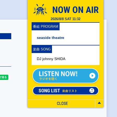
2026/8/8 SAT 11:32
番組 PROGRAM
seaside theatre
楽曲 SONG
DJ johnny SHIDA