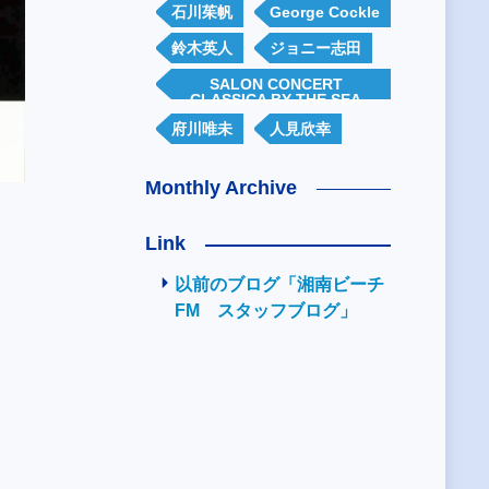
石川茱帆
George Cockle
鈴木英人
ジョニー志田
SALON CONCERT
CLASSICA BY THE SEA
府川唯未
人見欣幸
Monthly Archive
Link
以前のブログ「湘南ビーチ
FM スタッフブログ」