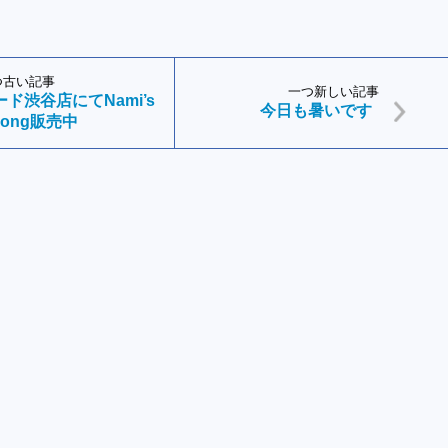
つ古い記事
一つ新しい記事
ド渋谷店にてNami’s
今日も暑いです
Song販売中