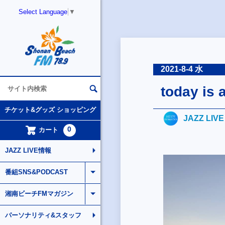
Select Language
▼
2021-8-4 水
today is 
チケット&グッズ ショッピング
JAZZ LIV
0
カート
JAZZ LIVE情報
番組SNS&PODCAST
湘南ビーチFMマガジン
パーソナリティ&スタッフ