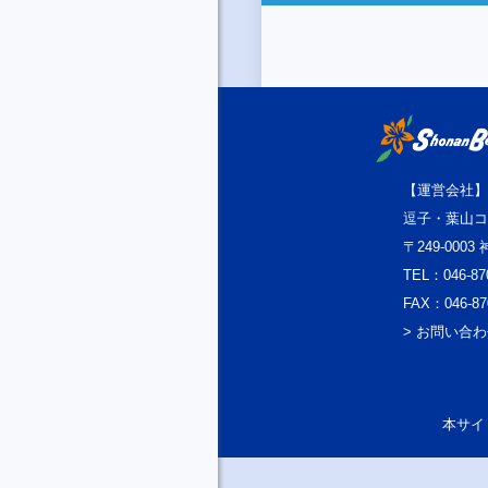
【運営会社】
逗子・葉山コ
〒249-000
TEL：046-87
FAX：046-87
> お問い合
本サイト