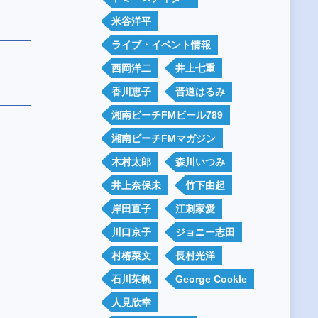
米谷洋平
ライブ・イベント情報
西岡洋二
井上七重
香川恵子
晋道はるみ
湘南ビーチFMビール789
湘南ビーチFMマガジン
木村太郎
森川いつみ
井上奈保未
竹下由起
岸田直子
江刺家愛
川口京子
ジョニー志田
村椿菜文
長村光洋
石川茱帆
George Cockle
人見欣幸