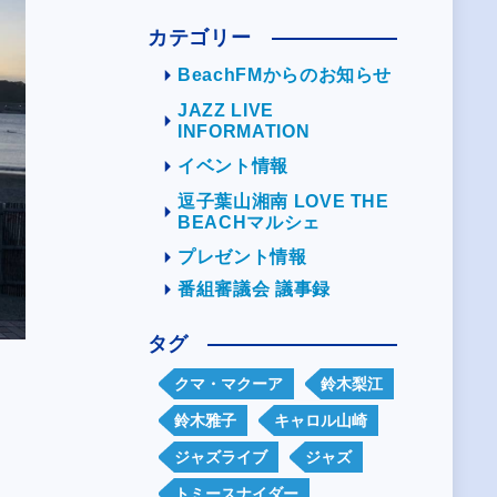
カテゴリー
BeachFMからのお知らせ
JAZZ LIVE
INFORMATION
イベント情報
逗子葉山湘南 LOVE THE
BEACHマルシェ
プレゼント情報
番組審議会 議事録
タグ
クマ・マクーア
鈴木梨江
鈴木雅子
キャロル山崎
ジャズライブ
ジャズ
トミースナイダー