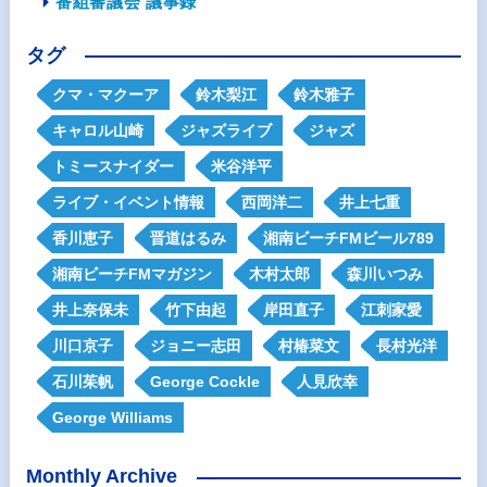
番組審議会 議事録
タグ
クマ・マクーア
鈴木梨江
鈴木雅子
キャロル山崎
ジャズライブ
ジャズ
トミースナイダー
米谷洋平
ライブ・イベント情報
西岡洋二
井上七重
香川恵子
晋道はるみ
湘南ビーチFMビール789
湘南ビーチFMマガジン
木村太郎
森川いつみ
井上奈保未
竹下由起
岸田直子
江刺家愛
川口京子
ジョニー志田
村椿菜文
長村光洋
石川茱帆
George Cockle
人見欣幸
George Williams
Monthly Archive