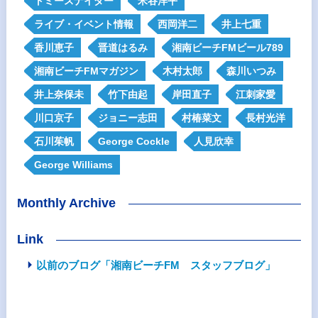
トミースナイダー
米谷洋平
ライブ・イベント情報
西岡洋二
井上七重
香川恵子
晋道はるみ
湘南ビーチFMビール789
湘南ビーチFMマガジン
木村太郎
森川いつみ
井上奈保未
竹下由起
岸田直子
江刺家愛
川口京子
ジョニー志田
村椿菜文
長村光洋
石川茱帆
George Cockle
人見欣幸
George Williams
Monthly Archive
Link
以前のブログ「湘南ビーチFM スタッフブログ」