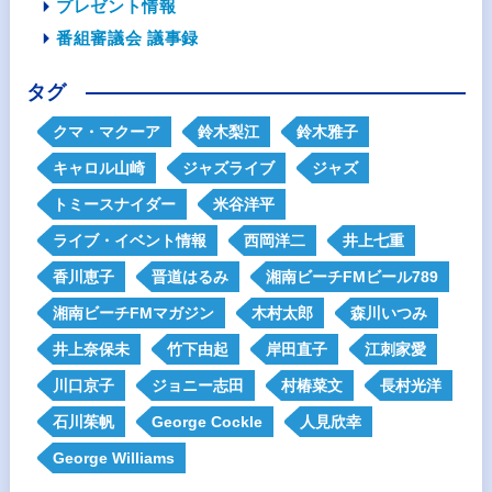
プレゼント情報
番組審議会 議事録
タグ
クマ・マクーア
鈴木梨江
鈴木雅子
キャロル山崎
ジャズライブ
ジャズ
トミースナイダー
米谷洋平
ライブ・イベント情報
西岡洋二
井上七重
香川恵子
晋道はるみ
湘南ビーチFMビール789
湘南ビーチFMマガジン
木村太郎
森川いつみ
井上奈保未
竹下由起
岸田直子
江刺家愛
川口京子
ジョニー志田
村椿菜文
長村光洋
石川茱帆
George Cockle
人見欣幸
George Williams