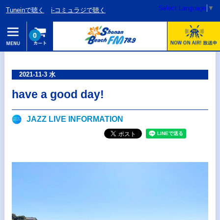
Select Language
▼
Tuneinで聴く
i-コミュラジで聴く
0
2021-11-3 水
have a good day!
JAZZ LIVE INFORMATION