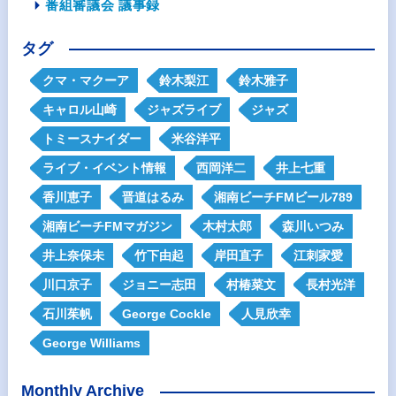
番組審議会 議事録
タグ
クマ・マクーア
鈴木梨江
鈴木雅子
キャロル山崎
ジャズライブ
ジャズ
トミースナイダー
米谷洋平
ライブ・イベント情報
西岡洋二
井上七重
香川恵子
晋道はるみ
湘南ビーチFMビール789
湘南ビーチFMマガジン
木村太郎
森川いつみ
井上奈保未
竹下由起
岸田直子
江刺家愛
川口京子
ジョニー志田
村椿菜文
長村光洋
石川茱帆
George Cockle
人見欣幸
George Williams
Monthly Archive