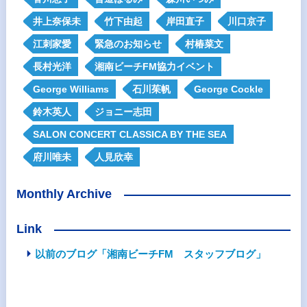
井上奈保未
竹下由起
岸田直子
川口京子
江刺家愛
緊急のお知らせ
村椿菜文
長村光洋
湘南ビーチFM協力イベント
George Williams
石川茱帆
George Cockle
鈴木英人
ジョニー志田
SALON CONCERT CLASSICA BY THE SEA
府川唯未
人見欣幸
Monthly Archive
Link
以前のブログ「湘南ビーチFM スタッフブログ」