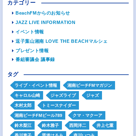
カテゴリー
BeachFMからのお知らせ
JAZZ LIVE INFORMATION
イベント情報
逗子葉山湘南 LOVE THE BEACHマルシェ
プレゼント情報
番組審議会 議事録
タグ
ライブ・イベント情報
湘南ビーチFMマガジン
キャロル山崎
ジャズライブ
ジャズ
木村太郎
トミースナイダー
湘南ビーチFMビール789
クマ・マクーア
鈴木梨江
鈴木雅子
西岡洋二
井上七重
香川恵子
晋道はるみ
森川いつみ