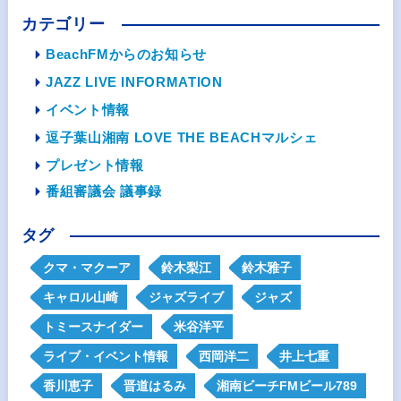
カテゴリー
BeachFMからのお知らせ
JAZZ LIVE INFORMATION
イベント情報
逗子葉山湘南 LOVE THE BEACHマルシェ
プレゼント情報
番組審議会 議事録
タグ
クマ・マクーア
鈴木梨江
鈴木雅子
キャロル山崎
ジャズライブ
ジャズ
トミースナイダー
米谷洋平
ライブ・イベント情報
西岡洋二
井上七重
香川恵子
晋道はるみ
湘南ビーチFMビール789