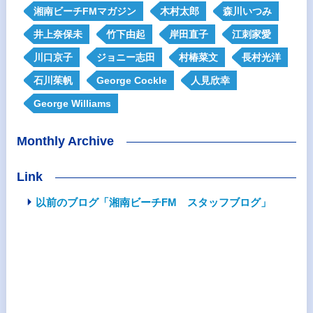
湘南ビーチFMマガジン
木村太郎
森川いつみ
井上奈保未
竹下由起
岸田直子
江刺家愛
川口京子
ジョニー志田
村椿菜文
長村光洋
石川茱帆
George Cockle
人見欣幸
George Williams
Monthly Archive
Link
以前のブログ「湘南ビーチFM スタッフブログ」