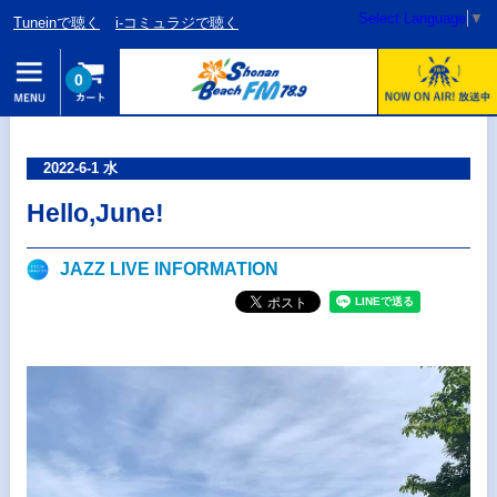
Select Language
▼
Tuneinで聴く
i-コミュラジで聴く
0
2022-6-1 水
Hello,June!
JAZZ LIVE INFORMATION