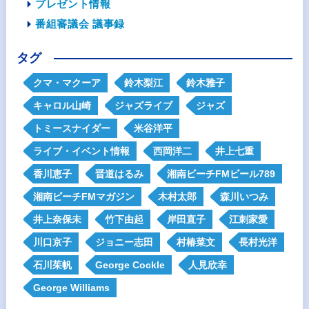
プレゼント情報
番組審議会 議事録
タグ
クマ・マクーア
鈴木梨江
鈴木雅子
キャロル山崎
ジャズライブ
ジャズ
トミースナイダー
米谷洋平
ライブ・イベント情報
西岡洋二
井上七重
香川恵子
晋道はるみ
湘南ビーチFMビール789
湘南ビーチFMマガジン
木村太郎
森川いつみ
井上奈保未
竹下由起
岸田直子
江刺家愛
川口京子
ジョニー志田
村椿菜文
長村光洋
石川茱帆
George Cockle
人見欣幸
George Williams