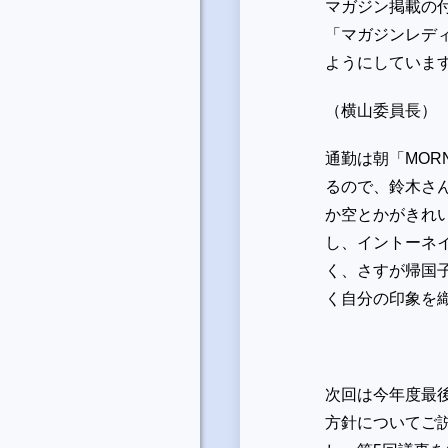
マガジン掲載の
「マガジンレデ
ようにしていま
（横山委員長）
通勤は朝「
MORN
るので、鈴木さ
か空とかがきれ
し、イントーネ
く、さすが帰国
く自分の印象を
次回は今年度最
方針についてご説