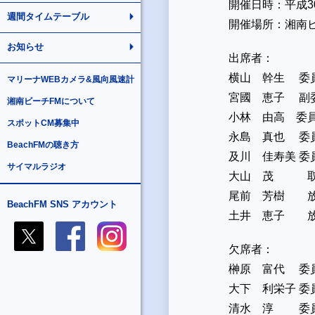
開催日時：平成3
週間タイムテーブル
開催場所：湘南
お知らせ
出席者：
横山 幹生 委
マリーナWEBカメラ&風向風速計
宮國 恵子 副
湘南ビーチFMについて
小林 由高 委
スポットCM募集中
永島 真也 委
BeachFMの聴き方
及川 佳寿美 委
サイマルラジオ
大山 茂 取
尾前 芳樹 
BeachFM SNS アカウント
土井 恵子 
欠席者：
榊原 富代 委
大下 利栄子 委
清水 淳 委