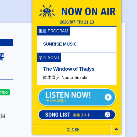
2026/8/7 FRI 21:13
番組 PROGRAM
SUNRISE MUSIC
審
楽曲 SONG
The Window of Thalys
鈴木直人 Naoto Suzuki
番組
。