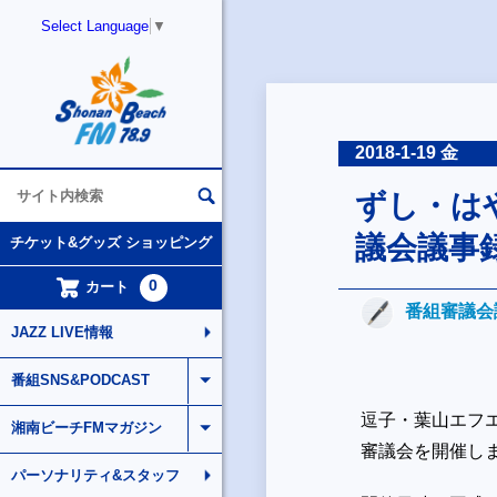
Select Language
▼
2018-1-19 金
ずし・は
議会議事
チケット&グッズ ショッピング
0
カート
番組審議会
JAZZ LIVE情報
番組SNS&PODCAST
逗子・葉山エフエ
湘南ビーチFMマガジン
審議会を開催し
パーソナリティ&スタッフ