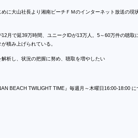
じめに大山社長より湘南ビーチＦＭのインターネット放送の現
が
12
月で延
39
万時間、ユニーク
ID
が
13
万人。
5
～
60
万件の聴取
タが積み上げられている。
を解析し、状況の把握に努め、聴取を増やしたい
AN BEACH TWILIGHT TIME
』毎週月～木曜日
16:00-18:00
に