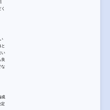
組
だく
い
海と
良い
も良
でな
編成
決定