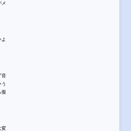
がメ
いよ
ず音
いう
ら復
大変