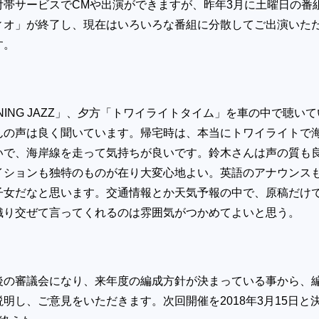
付帯サービスで
CM
や出演ができますが、昨年
3
月に土曜日の番
ィオ」が終了し、現在はいろいろな番組に分散してご出演いた
す。
ING JAZZ
」、夕方「トワイライトタイム」を車の中で聴いて
んの声は良く聞いています。帰宅時は、本当にトワイライトで
いで、海岸線を走って気持ちが良いです。鈴木さんは声の質も
イションも独特のものが在り大変心地よい。英語のアナウンス
子女だなと思います。交通情報とか天気予報の中で、原稿だけ
織り交ぜて言ってくれるのは雰囲気がつかめてよいと思う。
後の審議会になり、来年度の編成方針が決まっている事から、
明し、ご意見をいただきます。次回開催を2018年3月15日と