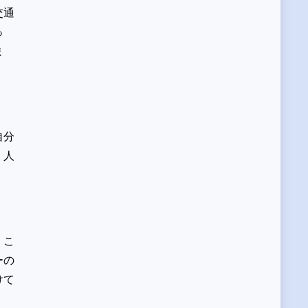
交通
っ
ま
自分
、人
、こ
ーの
けて