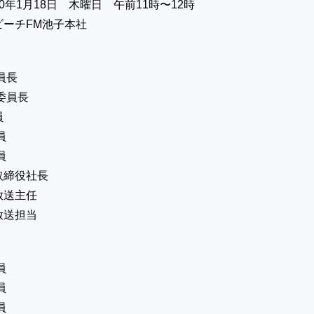
0年1月18日 木曜日 午前11時〜12時
ビーチFM池子本社
員長
委員長
員
員
員
締役社長
放送主任
放送担当
員
員
員