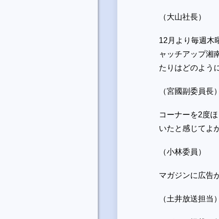
（大山社長）
12月より毎週木
ャッチアップ湘
たりはどのよう
（宮國副委員長
コーナーを
2
度ほ
いたと感じてよ
（小林委員）
マガジンに広告
（土井放送担当