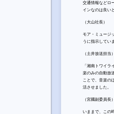
交通情報などロ
インなのは良い
（大山社長）
モア・ミュージ
うに指示してい
（土井放送担当
「湘南トワイラ
楽のみの自動放
ことで、音楽の
活させました。
（宮國副委員長
いままで、この