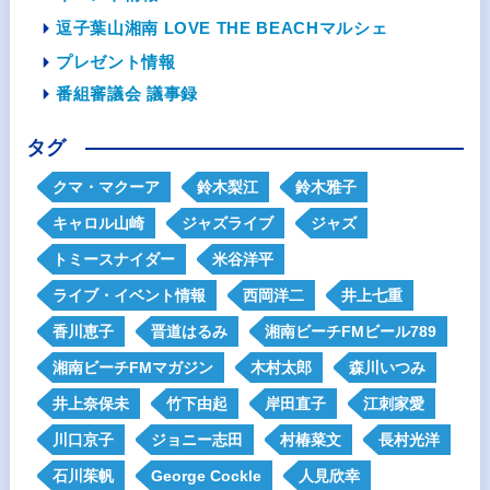
逗子葉山湘南 LOVE THE BEACHマルシェ
プレゼント情報
番組審議会 議事録
タグ
クマ・マクーア
鈴木梨江
鈴木雅子
キャロル山崎
ジャズライブ
ジャズ
トミースナイダー
米谷洋平
ライブ・イベント情報
西岡洋二
井上七重
香川恵子
晋道はるみ
湘南ビーチFMビール789
湘南ビーチFMマガジン
木村太郎
森川いつみ
井上奈保未
竹下由起
岸田直子
江刺家愛
川口京子
ジョニー志田
村椿菜文
長村光洋
石川茱帆
George Cockle
人見欣幸