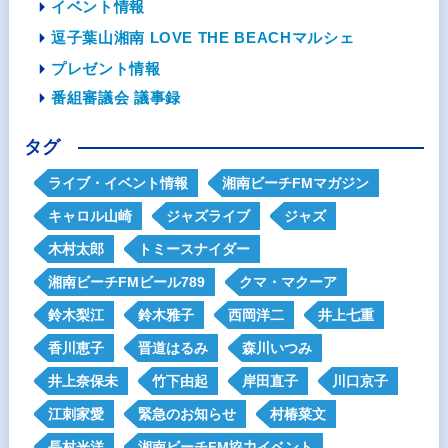
イベント情報
逗子葉山湘南 LOVE THE BEACHマルシェ
プレゼント情報
番組審議会 議事録
タグ
ライブ・イベント情報
湘南ビーチFMマガジン
キャロル山崎
ジャズライブ
ジャズ
木村太郎
トミースナイダー
湘南ビーチFMビール789
クマ・マクーア
鈴木梨江
鈴木雅子
西岡洋二
井上七重
香川恵子
晋道はるみ
森川いつみ
井上奈保未
竹下由起
岸田直子
川口京子
江刺家愛
緊急のお知らせ
村椿菜文
長村光洋
湘南ビーチFM協力イベント