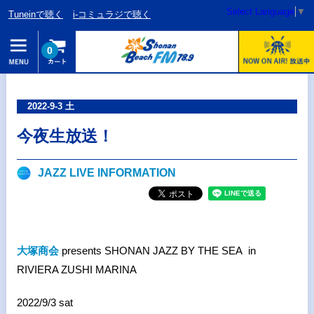
Select Language
▼
Tuneinで聴く
i-コミュラジで聴く
0
2022-9-3 土
今夜生放送！
JAZZ LIVE INFORMATION
大塚商会
presents SHONAN JAZZ BY THE SEA in
RIVIERA ZUSHI MARINA
2022/9/3 sat