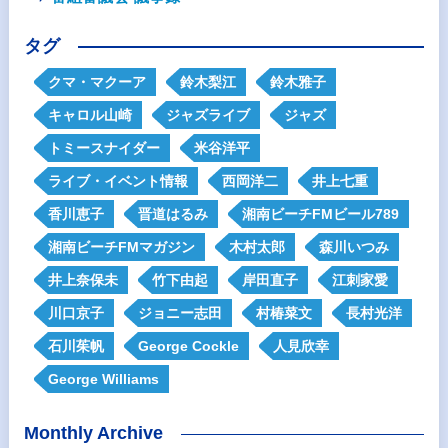
タグ
クマ・マクーア
鈴木梨江
鈴木雅子
キャロル山崎
ジャズライブ
ジャズ
トミースナイダー
米谷洋平
ライブ・イベント情報
西岡洋二
井上七重
香川恵子
晋道はるみ
湘南ビーチFMビール789
湘南ビーチFMマガジン
木村太郎
森川いつみ
井上奈保未
竹下由起
岸田直子
江刺家愛
川口京子
ジョニー志田
村椿菜文
長村光洋
石川茱帆
George Cockle
人見欣幸
George Williams
Monthly Archive