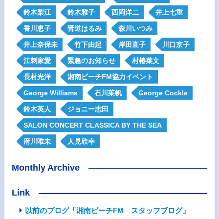
鈴木梨江
鈴木雅子
西岡洋二
井上七重
香川恵子
晋道はるみ
森川いつみ
井上奈保未
竹下由起
岸田直子
川口京子
江刺家愛
緊急のお知らせ
村椿菜文
長村光洋
湘南ビーチFM協力イベント
George Williams
石川茱帆
George Cockle
鈴木英人
ジョニー志田
SALON CONCERT CLASSICA BY THE SEA
府川唯未
人見欣幸
Monthly Archive
Link
以前のブログ「湘南ビーチFM スタッフブログ」