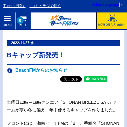
Select Language
▼
Tuneinで聴く
i-コミュラジで聴く
0
2022-11-23 水
Bキャップ新発売！
BeachFMからのお知らせ
土曜日
12
時～
18
時オンエア「
SHONAN BREEZE SAT.
」チ
ームが寒い冬に備え、年中使えるキャップを作りました。
フロントには、湘南ビーチFMの「B」、番組名「
SHONAN