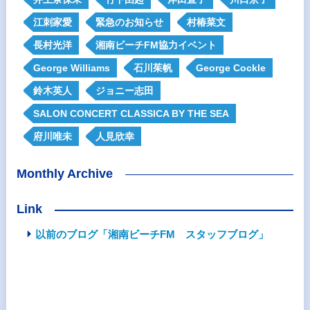
江刺家愛
緊急のお知らせ
村椿菜文
長村光洋
湘南ビーチFM協力イベント
George Williams
石川茱帆
George Cockle
鈴木英人
ジョニー志田
SALON CONCERT CLASSICA BY THE SEA
府川唯未
人見欣幸
Monthly Archive
Link
以前のブログ「湘南ビーチFM スタッフブログ」