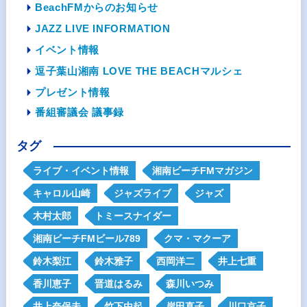
BeachFMからのお知らせ
JAZZ LIVE INFORMATION
イベント情報
逗子葉山湘南 LOVE THE BEACHマルシェ
プレゼント情報
番組審議会 議事録
タグ
ライブ・イベント情報
湘南ビーチFMマガジン
キャロル山崎
ジャズライブ
ジャズ
木村太郎
トミースナイダー
湘南ビーチFMビール789
クマ・マクーア
鈴木梨江
鈴木雅子
西岡洋二
井上七重
香川恵子
晋道はるみ
森川いつみ
井上奈保未
竹下由起
岸田直子
川口京子