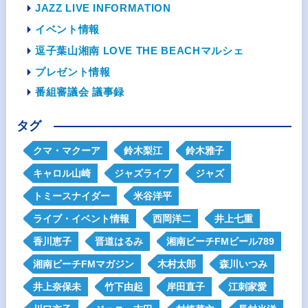
JAZZ LIVE INFORMATION
イベント情報
逗子葉山湘南 LOVE THE BEACHマルシェ
プレゼント情報
番組審議会 議事録
タグ
クマ・マクーア
鈴木梨江
鈴木雅子
キャロル山崎
ジャズライブ
ジャズ
トミースナイダー
米谷洋平
ライブ・イベント情報
西岡洋二
井上七重
香川恵子
晋道はるみ
湘南ビーチFMビール789
湘南ビーチFMマガジン
木村太郎
森川いつみ
井上奈保未
竹下由起
岸田直子
江刺家愛