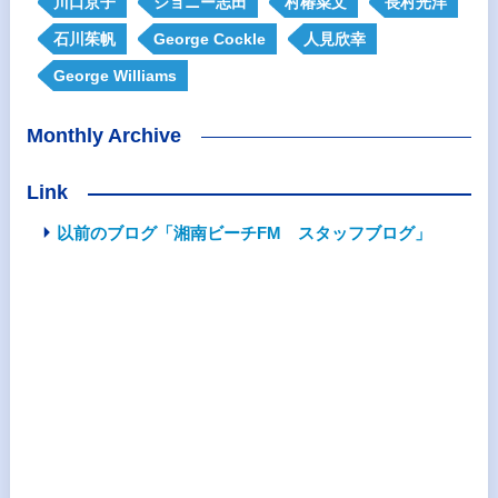
川口京子
ジョニー志田
村椿菜文
長村光洋
石川茱帆
George Cockle
人見欣幸
George Williams
Monthly Archive
Link
以前のブログ「湘南ビーチFM スタッフブログ」