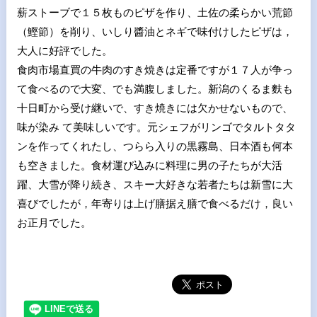
薪ストーブで１５枚ものピザを作り、土佐の柔らかい荒節
（鰹節）を削り、いしり醬油とネギで味付けしたピザは，
大人に好評でした。
食肉市場直買の牛肉のすき焼きは定番ですが１７人が争っ
て食べるので大変、でも満腹しました。新潟のくるま麩も
十日町から受け継いで、すき焼きには欠かせないもので、
味が染み て美味しいです。元シェフがリンゴでタルトタタ
ンを作ってくれたし、つらら入りの黒霧島、日本酒も何本
も空きました。食材運び込みに料理に男の子たちが大活
躍、大雪が降り続き、スキー大好きな若者たちは新雪に大
喜びでしたが，年寄りは上げ膳据え膳で食べるだけ，良い
お正月でした。