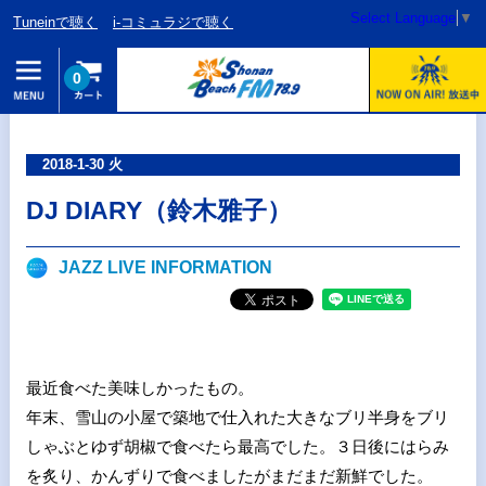
Select Language
▼
Tuneinで聴く
i-コミュラジで聴く
0
2018-1-30 火
DJ DIARY（鈴木雅子）
JAZZ LIVE INFORMATION
最近食べた美味しかったもの。
年末、雪山の小屋で築地で仕入れた大きなブリ半身をブリ
しゃぶとゆず胡椒で食べたら最高でした。３日後にはらみ
を炙り、かんずりで食べましたがまだまだ新鮮でした。