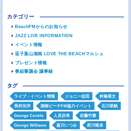
カテゴリー
BeachFMからのお知らせ
JAZZ LIVE INFORMATION
イベント情報
逗子葉山湘南 LOVE THE BEACHマルシェ
プレゼント情報
番組審議会 議事録
タグ
ライブ・イベント情報
ジョニー志田
村椿菜文
長村光洋
湘南ビーチFM協力イベント
石川茱帆
George Cockle
人見欣幸
佐藤竹善
George Williams
森川いつみ
府川唯未