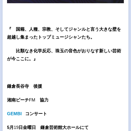
『 国籍、人種、宗教、そしてジャンルと言う大きな壁を
超越し集まったトップミュージシャンたち。
比類なき化学反応、珠玉の音色がおりなす新しい芸術
が今ここに。』
鎌倉長谷寺 後援
湘南ビーチ
FM
協力
GEMBI
コンサート
5
月
19
日金曜日 鎌倉芸術館大ホールにて