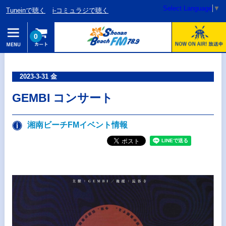
Select Language
▼
Tuneinで聴く
i-コミュラジで聴く
0
2023-3-31 金
GEMBI コンサート
湘南ビーチFMイベント情報