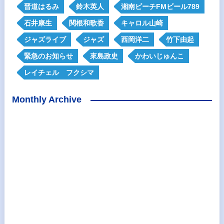
晋道はるみ
鈴木英人
湘南ビーチFMビール789
石井康生
関根和歌香
キャロル山崎
ジャズライブ
ジャズ
西岡洋二
竹下由起
緊急のお知らせ
來島政史
かわいじゅんこ
レイチェル フクシマ
Monthly Archive