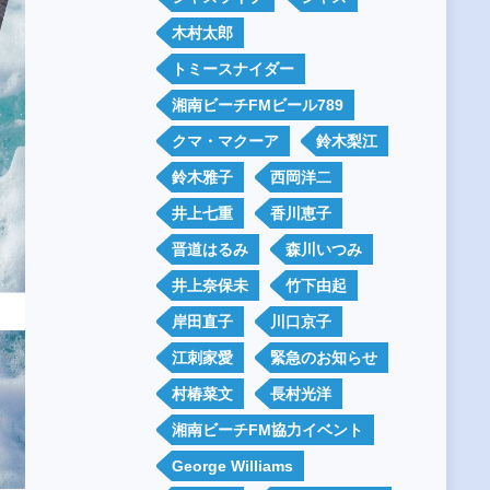
木村太郎
トミースナイダー
湘南ビーチFMビール789
クマ・マクーア
鈴木梨江
鈴木雅子
西岡洋二
井上七重
香川恵子
晋道はるみ
森川いつみ
井上奈保未
竹下由起
岸田直子
川口京子
江刺家愛
緊急のお知らせ
村椿菜文
長村光洋
湘南ビーチFM協力イベント
George Williams