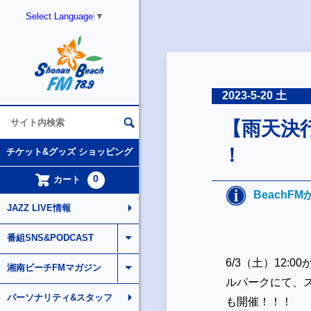
Select Language
▼
2023-5-20 土
【雨天決行！
！
チケット&グッズ ショッピング
0
カート
BeachF
JAZZ LIVE情報
番組SNS&PODCAST
6/3（土）
12:
湘南ビーチFMマガジン
ルパークにて、スズ
パーソナリティ&スタッフ
も開催！！！