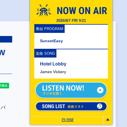
2026/8/7 FRI 9:21
番組 PROGRAM
SunsetEasy
W
楽曲 SONG
Hotel Lobby
James Vickery
ィバ
」