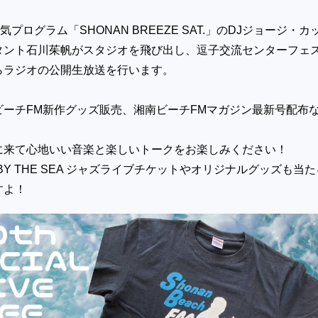
気プログラム「SHONAN BREEZE SAT.」のDJジョージ・カ
タント石川茱帆がスタジオを飛び出し、逗子交流センターフェ
らラジオの公開生放送を行います。
ビーチFM新作グッズ販売、湘南ビーチFMマガジン最新号配布
に来て心地いい音楽と楽しいトークをお楽しみください！
ZZ BY THE SEA ジャズライブチケットやオリジナルグッズも当
すよ！