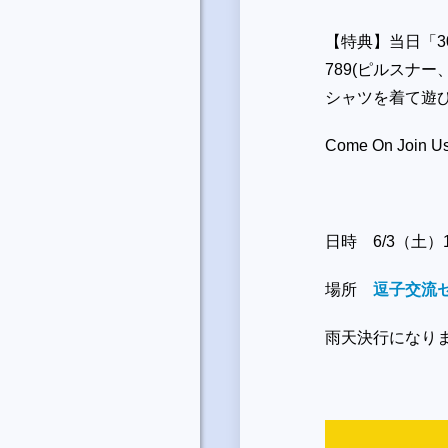
【特典】当日「
3
789(
ピルスナー
シャツを着て遊
Come On Join Us 
日時 6/3（土）12
場所
逗子交流
雨天決行になり