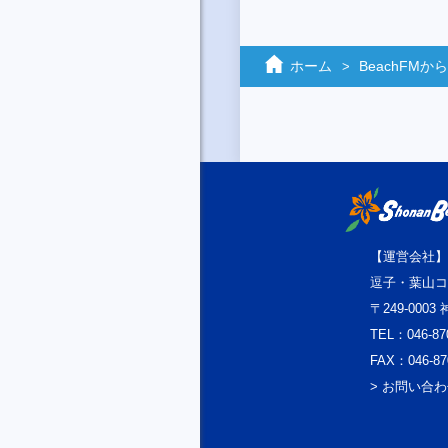
ホーム
BeachFM
【運営会社】
逗子・葉山コ
〒249-000
TEL：046-87
FAX：046-87
> お問い合