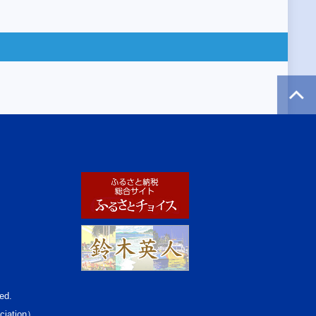
ed.
ciation）