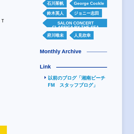
石川茱帆
George Cockle
鈴木英人
ジョニー志田
、
Ｔ
SALON CONCERT
CLASSICA BY THE SEA
府川唯未
人見欣幸
Monthly Archive
Link
以前のブログ「湘南ビーチ
FM スタッフブログ」