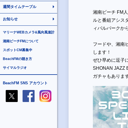
週間タイムテーブル
湘南ビーチ FM人
お知らせ
ルと番組アシス
ィバルパークか
マリーナWEBカメラ&風向風速計
湘南ビーチFMについて
フードや、湘南
スポットCM募集中
します！
BeachFMの聴き方
ぜひ早めに逗子
サイマルラジオ
SHONAN JA
ガチャもありま
BeachFM SNS アカウント