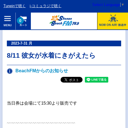
Select Language
▼
Tuneinで聴く
i-コミュラジで聴く
0
2023-7-31 月
8/11 彼女が水着にきがえたら
BeachFMからのお知らせ
当日券は会場にて15:30より販売です
﹋﹋﹋﹋﹋﹋﹋﹋﹋﹋﹋﹋﹋﹋﹋﹋