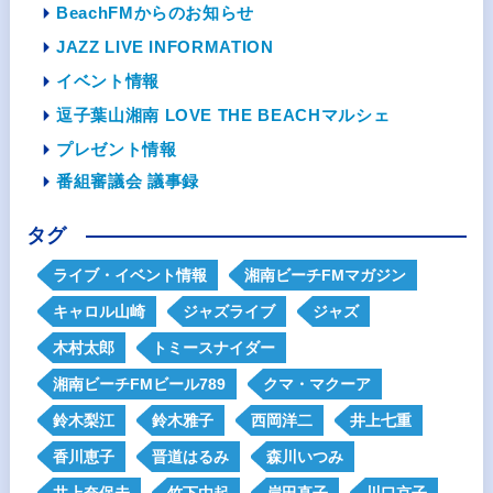
BeachFMからのお知らせ
JAZZ LIVE INFORMATION
イベント情報
逗子葉山湘南 LOVE THE BEACHマルシェ
プレゼント情報
番組審議会 議事録
タグ
ライブ・イベント情報
湘南ビーチFMマガジン
キャロル山崎
ジャズライブ
ジャズ
木村太郎
トミースナイダー
湘南ビーチFMビール789
クマ・マクーア
鈴木梨江
鈴木雅子
西岡洋二
井上七重
香川恵子
晋道はるみ
森川いつみ
井上奈保未
竹下由起
岸田直子
川口京子