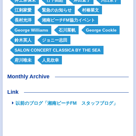
江刺家愛
緊急のお知らせ
村椿菜文
長村光洋
湘南ビーチFM協力イベント
George Williams
石川茱帆
George Cockle
鈴木英人
ジョニー志田
SALON CONCERT CLASSICA BY THE SEA
府川唯未
人見欣幸
Monthly Archive
Link
以前のブログ「湘南ビーチFM スタッフブログ」