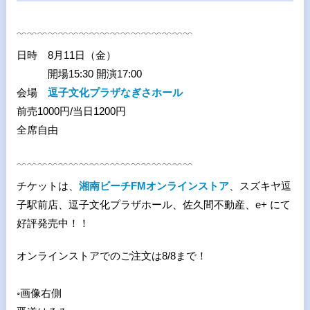
﹋﹋﹋﹋﹋﹋﹋﹋﹋﹋﹋﹋﹋﹋﹋﹋﹋
日時 8月11日（金）
開場15:30 開演17:00
会場
逗子文化プラザなぎさホール
前売1000円/当日1200円
全席自由
﹋﹋﹋﹋﹋﹋﹋﹋﹋﹋﹋﹋﹋﹋﹋﹋﹋
チケットは、
湘南ビーチFMオンラインストア
、スズキヤ逗
子駅前店、逗子文化プラザホール、佐久間不動産、e+ にて
好評発売中！！
オンラインストアでのご注文は8/8まで！
◦画像右側