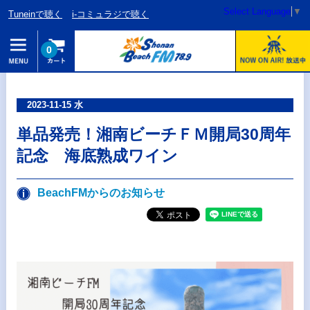
Select Language
▼
Tuneinで聴く
i-コミュラジで聴く
0
2023-11-15 水
単品発売！湘南ビーチＦＭ開局30周年
記念 海底熟成ワイン
BeachFMからのお知らせ