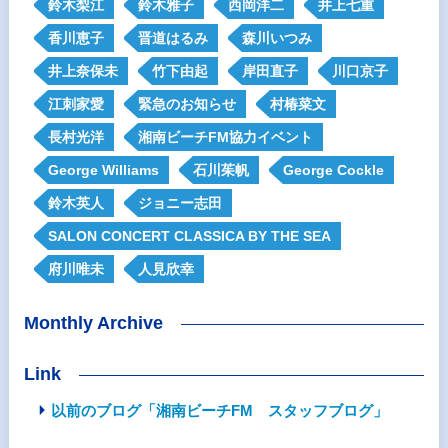
鈴木梨江
鈴木雅子
西岡洋二
井上七重
香川恵子
晋道はるみ
森川いつみ
井上奈保未
竹下由起
岸田直子
川口京子
江刺家愛
緊急のお知らせ
村椿菜文
長村光洋
湘南ビーチFM協力イベント
George Williams
石川茱帆
George Cockle
鈴木英人
ジョニー志田
SALON CONCERT CLASSICA BY THE SEA
府川唯未
人見欣幸
Monthly Archive
Link
以前のブログ「湘南ビーチFM スタッフブログ」