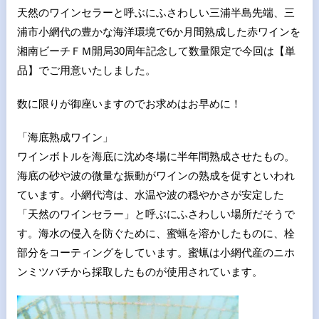
天然のワインセラーと呼ぶにふさわしい三浦半島先端、三
浦市小網代の豊かな海洋環境で6か月間熟成した赤ワインを
湘南ビーチＦＭ開局30周年記念して数量限定で今回は【単
品】でご用意いたしました。
数に限りが御座いますのでお求めはお早めに！
「海底熟成ワイン」
ワインボトルを海底に沈め冬場に半年間熟成させたもの。
海底の砂や波の微量な振動がワインの熟成を促すといわれ
ています。小網代湾は、水温や波の穏やかさが安定した
「天然のワインセラー」と呼ぶにふさわしい場所だそうで
す。海水の侵入を防ぐために、蜜蝋を溶かしたものに、栓
部分をコーティングをしています。蜜蝋は小網代産のニホ
ンミツバチから採取したものが使用されています。