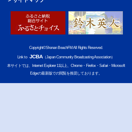
Copyright©Shonan BeachFM All Rights Reserved.
JCBA
Link to
（Japan Community Broadcasting Association）
本サイトでは、Internet Explorer 11以上、Chrome・Firefox・Safari・Microsoft
Edgeの最新版での閲覧を推奨しております。