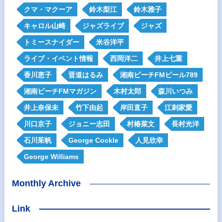
クマ・マクーア
鈴木梨江
鈴木雅子
キャロル山崎
ジャズライブ
ジャズ
トミースナイダー
米谷洋平
ライブ・イベント情報
西岡洋二
井上七重
香川恵子
晋道はるみ
湘南ビーチFMビール789
湘南ビーチFMマガジン
木村太郎
森川いつみ
井上奈保未
竹下由起
岸田直子
江刺家愛
川口京子
ジョニー志田
村椿菜文
長村光洋
石川茱帆
George Cockle
人見欣幸
George Williams
Monthly Archive
Link